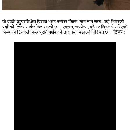
यो वर्षकै बहुप्रतिक्षित विराज भट्ट स्टारर फिल्म ‘राम नाम सत्यः पर्दा भित्रको
पर्दा’को टिजर सार्वजनिक भएको छ । एक्सन, सस्पेन्स, प्रेम र थ्रिलले भरिएको
फिल्मको टिजरले फिल्मप्रति दर्शकको उत्सुकता बढाउने निश्चित छ ।
टिजर :