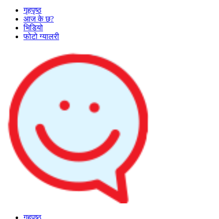
गृहपृष्ठ
आज के छ?
भिडियो
फोटो ग्यालरी
गृहपृष्ठ