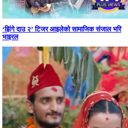
‘झिंगे दाउ २’ टिजर आइलेको सामाजिक संजाल भरि
भाइरल