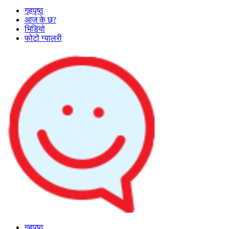
गृहपृष्ठ
आज के छ?
भिडियो
फोटो ग्यालरी
गृहपृष्ठ