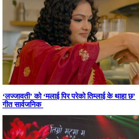
‘लज्जावती’ को ‘मलाई पिर परेको तिम्लाई के थाहा छ’
गीत सार्वजनिक