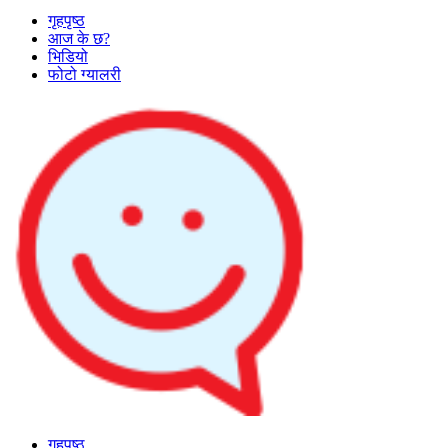
गृहपृष्ठ
आज के छ?
भिडियो
फोटो ग्यालरी
गृहपृष्ठ