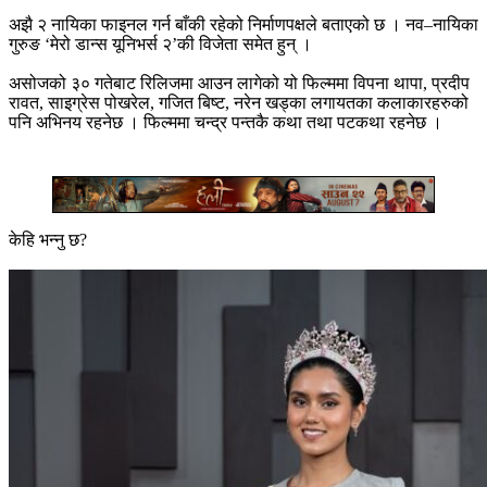
अझै २ नायिका फाइनल गर्न बाँकी रहेको निर्माणपक्षले बताएको छ । नव–नायिका
गुरुङ ‘मेरो डान्स यूनिभर्स २’की विजेता समेत हुन् ।
असोजको ३० गतेबाट रिलिजमा आउन लागेको यो फिल्ममा विपना थापा, प्रदीप
रावत, साइग्रेस पोखरेल, गजित बिष्ट, नरेन खड्का लगायतका कलाकारहरुको
पनि अभिनय रहनेछ । फिल्ममा चन्द्र पन्तकै कथा तथा पटकथा रहनेछ ।
केहि भन्नु छ?