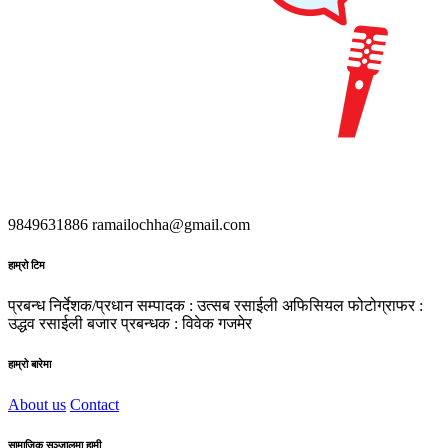
9849631886
ramailochha@gmail.com
हाम्रो टिम
प्रबन्ध निर्देशक/प्रधान सम्पादक : उत्सब रसाईली
अफिसियल फोटोग्राफर :
उद्धव रसाईली
बजार प्रबन्धक : विवेक गजमेर
हाम्रो बारेमा
About us
Contact
सामाजिक सञ्जालमा हामी