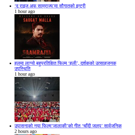
‘द राइज अफ साम्राज्य’मा सौगातको इन्ट्री
1 hour ago
हलमा लाग्यो बहुप्रतिक्षित फिल्म ‘हली’, दर्शकको उत्साहजनक
उपस्थिति
1 hour ago
उपासनाको नया फिल्म’जालाकी’को गीत ‘चाँदी जलप’ सार्वजनिक
2 hours ago