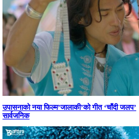
उपासनाको नया फिल्म’जालाकी’को गीत ‘चाँदी जलप’
सार्वजनिक