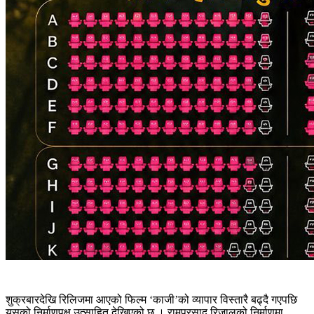
शुक्रबारदेखि रिलिजमा आएको फिल्म ‘काजी’को व्यापार विस्तारै बढ्दै गएपछि
यसको निर्माणपक्ष उत्साहित देखिएको छ । रामप्रसाद रिजालको निर्माणमा