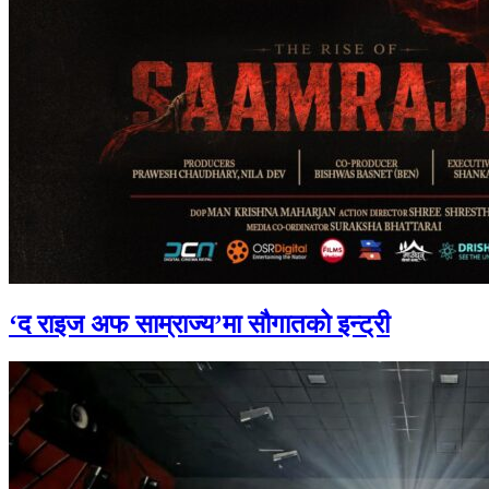
‘द राइज अफ साम्राज्य’मा सौगातको इन्ट्री