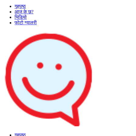
गृहपृष्ठ
आज के छ?
भिडियो
फोटो ग्यालरी
गृहपृष्ठ