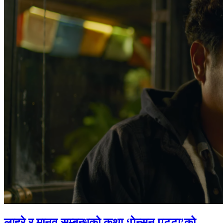
लाहुरे र मानव सम्बन्धको कथा ‘पेन्सन पट्टा’को