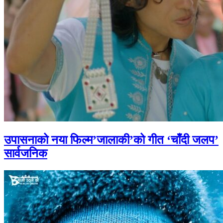
उपासनाको नया फिल्म’जालाकी’को गीत ‘चाँदी जलप’
सार्वजनिक