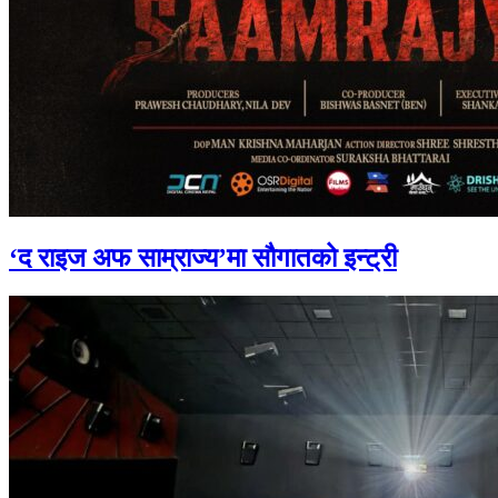
‘द राइज अफ साम्राज्य’मा सौगातको इन्ट्री