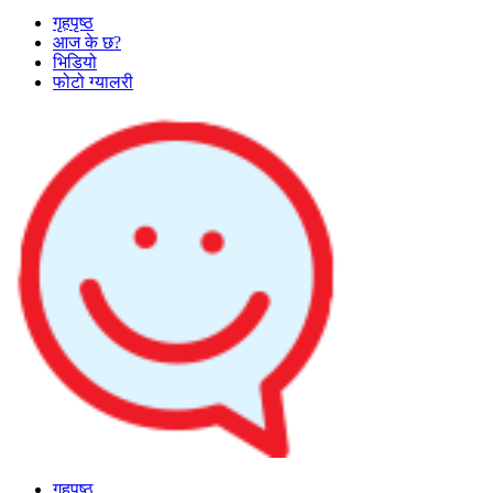
गृहपृष्ठ
आज के छ?
भिडियो
फोटो ग्यालरी
गृहपृष्ठ