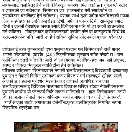
माध्यमबाट चलचित्र हेर्न सकिने विस्तृत व्यवस्था मिलाएको छ। गुगल प्ले स्टोर
र एप्पलको एप स्टोरबाट ‘सिनेमाघर एप’ डाउनलोड गरी स्मार्टफोन वा
ट्याब्लेटमा चलचित्र हेर्न सकिन्छ। यसका साथै ठूलो पर्दामा चलचित्रको मज्जा
लिन चाहनेहरूका लागि एन्ड्रोइड टिभी, अमेजन फायर टिभी, सामसुङ स्मार्ट
टिभी र एलजी वेबओएस जस्ता स्मार्ट टिभीहरूमा पनि यो एप सहजै डाउनलोड
गर्न सकिन्छ। मोबाइलबाट क्रोमकास्टको प्रयोग गरेर वा कम्प्युटरमा सिधै वेब
ब्राउजरमार्फत पनि ‘जारी २’ हेर्न सकिने सुविधा प्लेटफर्मले प्रदान गरेको छ।
दर्शकलाई उच्च गुणस्तरको दृश्य अनुभव प्रदान गर्न सिनेमाघरले हालै मात्र
आफ्नो प्लेटफर्ममा ‘फोरके’ (4K) स्ट्रिमिङको सुरुवात समेत गरेको छ। यस
प्रविधिको स्तरोन्नतिसँगै ‘जारी २’ लगायतका चलचित्रहरू अब अझै उत्कृष्ट,
स्पष्ट र जीवन्त भिजुअल क्वालिटीमा हेर्न सकिनेछ।
पछिल्ला वर्षहरूमा ‘सिनेमाघर’ले नेपाली चलचित्रहरूलाई विश्वव्यापी दर्शकमाझ
पुर्‍याउन र नेपाली सिनेमा उद्योगको बजार विस्तार गर्न महत्त्वपूर्ण भूमिका खेल्दै
आएको छ। हलमा प्रदर्शन भइसकेका र दर्शकले अत्यधिक रुचाएका
चलचित्रहरूलाई डिजिटल माध्यमबाट विश्वभर छरिएर रहेका नेपालीहरूसम्म
पुर्‍याउने कार्यमा यो प्लेटफर्म निकै सफल मानिएको छ। हाल सिनेमाघरमा ‘जारी
२’ का अलावा नेपाली बक्स अफिसमा चर्चा कमाएका ‘१२ गाउँ’, ‘पिताम्बर’,
‘गाउँ आएको बाटो’ लगायतका दर्जनौँ उत्कृष्ट चलचित्रहरू नियमित रूपमा
स्ट्रिमिङ भइरहेका छन्।