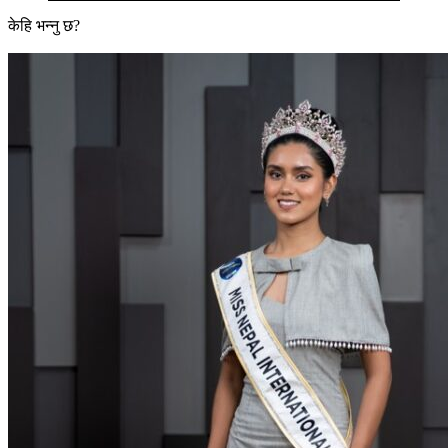
केहि भन्नु छ?