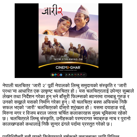
नेपाली चलचित्र ‘जारी २’ पूर्वी नेपालको लिम्बु समुदायको संस्कृति र ‘जारी
प्रथा’मा आधारित एक उत्कृष्ट चलचित्र हो। यस चलचित्रलाई उपेन्द्र सुब्बाले
लेखन तथा निर्देशन गरेका हुन् भने बाँसुरी फिल्म्सको ब्यानरमा रामबाबु गुरुङ र
उनको समूहले यसको निर्माण गरेका हुन्। यो चलचित्र बक्स अफिसमा निकै
सफल भएको ‘जारी’ चलचित्रको दोस्रो श्रृंखला हो। यसमा दयाहाङ राई,
मिरुना मगर र विजय बराल जस्ता चर्चित कलाकारहरू मुख्य भूमिकामा रहेको
छ। चलचित्रले लिम्बु संस्कृति, उनीहरूको परम्परागत च्याब्रुङ नाच र पुरानो
कालखण्डको कथालाई निकै सुन्दर ढंगले पर्दामा प्रस्तुत गरेको छ।
प्रविधिमैत्री बन्दै गएको सिनेमाघरले दर्शकको सहजताका लागि विभिन्न