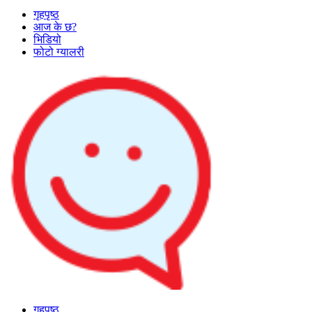
गृहपृष्ठ
आज के छ?
भिडियो
फोटो ग्यालरी
गृहपृष्ठ