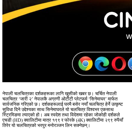
नेपाली चलचित्रका दर्शकहरूका लागि खुसीको खबर छ। चर्चित नेपाली
चलचित्र ‘जारी २’ नेपालकै अग्रणी ओटीटी प्लेटफर्म ‘सिनेमाघर’ मार्फत
सार्वजनिक गरिएको छ। दर्शकहरूलाई घरमै बसेर नयाँ चलचित्र हेर्ने उत्कृष्ट
सुविधा दिने उद्देश्यका साथ सिनेमाघरले यो चलचित्र विश्वभर एकसाथ
स्ट्रिमिङमा ल्याएको हो। अब स्वदेश तथा विदेशमा रहेका जोकोही दर्शकले
एचडी (HD) क्वालिटीमा मात्र १९९ र फोरके (4K) क्वालिटीमा २९९ रुपैयाँ
तिरेर यो चलचित्रको भरपुर मनोरञ्जन लिन सक्नेछन्।