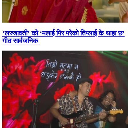
‘लज्जावती’ को ‘मलाई पिर परेको तिम्लाई के थाहा छ’
गीत सार्वजनिक