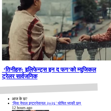
‘तिनीहरु: इलिफेन्ट्स इन द फग’को म्युजिकल
ट्रेलर सार्वजनिक
आज के छ?
‘मिस नेपाल इन्टरनेसनल २०२६’ घोषित भएकी छन्
12 hours ago