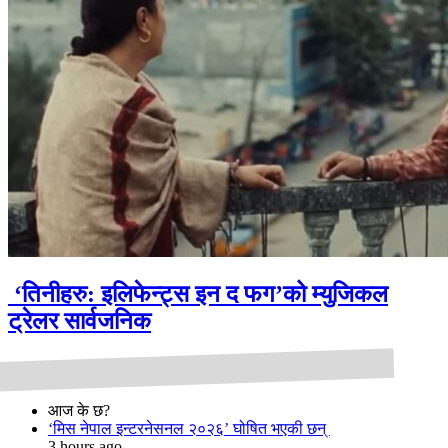
‘तिनीहरु: इलिफेन्ट्स इन द फग’को म्युजिकल
ट्रेलर सार्वजनिक
आज के छ?
‘मिस नेपाल इन्टरनेसनल २०२६’ घोषित भएकी छन्
3 hours ago