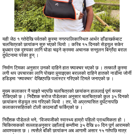
यही जेठ १ गतेदेखि पर्वतको कुस्मा नगरपालिकास्थित आर्थर डाँडाखर्कबाट
चलचित्रको छायांकन सुरु भएको थियो । करिब १५ दिनको सेड्युल सकेर
बुधबार एक दृश्यका लागि घोडा चढ्ने क्रममा अचानक सन्तुलन बिग्रँदा बराल
दुर्घटनामा परेका हुन् ।
निर्माण टिमका अनुसार उनको दाहिने हात फ्याक्चर भएको छ । तत्कालै कुस्मा
लगी थप उपचारका लागि पोखरा पुर्‍याइएका बरालको दाहिने हातको नाडीमा जोर्नी
हडिड्मा ‘फ्याक्चर’ देखिएपछि पलास्टर गरिएको टिमले जनाएको छ ।
मुख्य कलाकार नै घाइते भएपछि चलचित्रको छायांकन हाललाई पूर्ण रूपमा
रोकिएको छ । निर्देशक सरोज पौडेलका अनुसार चलचित्रको कुल ३५ दिनको
छायांकन सेड्युल तय गरिएको थियो । तर, यो अप्रत्यासित दुर्घटनापछि
कलाकारसहितको टोली काठमाडौं फर्किएको छ ।
निर्देशक पौडेलले भने, ‘विजयजीको स्वास्थ्य हाम्रो पहिलो प्राथमिकता हो ।
चिकित्सकको सल्लाहअनुसार उहाँलाई कम्तीमा ३५ देखि ४० दिन पूर्ण आरामको
आवश्यकता छ । त्यसैले बाँकी छायांकन अब आगामी असार १५ गतेपछि मात्र