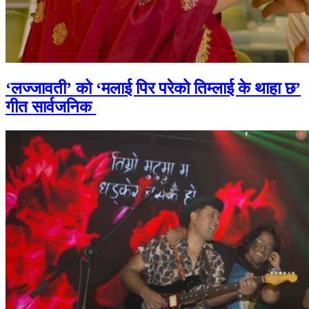
‘लज्जावती’ को ‘मलाई पिर परेको तिम्लाई के थाहा छ’
गीत सार्वजनिक