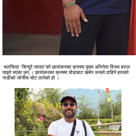
चलचित्र ‘सिन्दुरे जात्रा’को छायांकनका क्रममा मुख्य अभिनेता विजय बराल
घाइते भएका छन् । छायांकनका क्रममा घोडाबाट खसेर उनको दाहिने हातको
नाडीको जोर्नीमा चोट लागेको हो ।