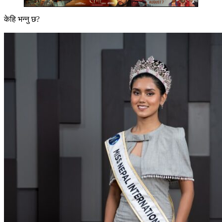
केहि भन्नु छ?