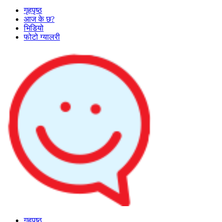
गृहपृष्ठ
आज के छ?
भिडियो
फोटो ग्यालरी
गृहपृष्ठ