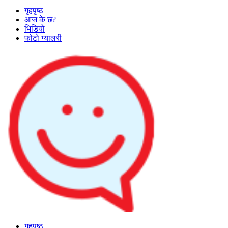
गृहपृष्ठ
आज के छ?
भिडियो
फोटो ग्यालरी
गृहपृष्ठ