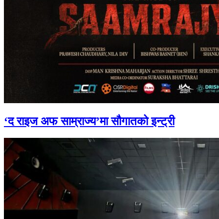
‘द राइज अफ साम्राज्य’मा सौगातको इन्ट्री