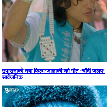
उपासनाको नया फिल्म’जालाकी’को गीत ‘चाँदी जलप’
सार्वजनिक