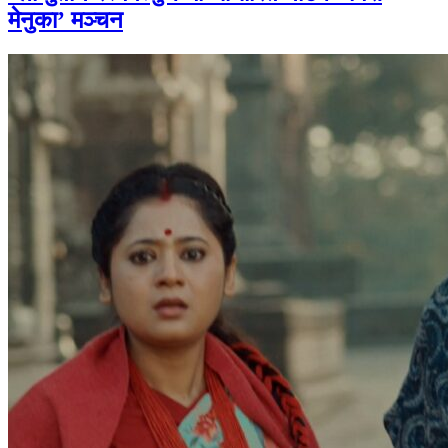
मेनुका’ मञ्चन