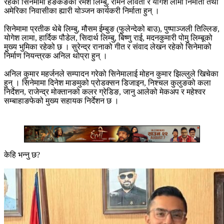
रहेको सिनेमामा हङकङका रमेश लिम्बु, रोमन लावती र योगेश लामा निर्माता तथा
अमेरिका निवासीका ह्यारी योञ्जन कार्यकरी निर्माता हुन् ।
सिनेमामा प्रतीक थेबे लिम्बु, मौसम ईम्बुङ (फुलेन्देको बाउ), पुष्पाञ्जली तिल्लिङ,
योगेश लामा, हार्दिक पौडेल, सिदार्थ लिम्बु, बिष्णु राई, मदनकुमारी पोमु लिम्बूको
मुख्य भुमिका रहेको छ । सुरेन्द्र रानाको गीत र संवाद लेखन रहेको सिनेमाको
निर्माण नियन्त्रक अनिल थोप्रा हुन् ।
अनिल कुमार महर्जनले सम्पादन गरेको सिनेमालाई मोहन कुमार झिल्लुले खिचेका
हुन् । सिनेमामा दिनेश माङमुको प्रोडक्सन डिजाइन, निश्चल कुलुङको कला
निर्देशन, राजेन्द्र मोक्तानको कलर ग्रेडिङ, जानु आलेको मेकअप र महेश्वर
सम्बाहाङफेको मुख्य सहायक निर्देशन छ ।
केहि भन्नु छ?