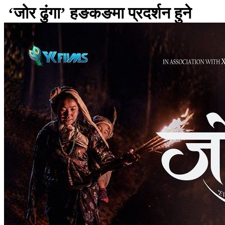
‘जोर ढुंगा’ हङकङमा प्रदर्शन हुने