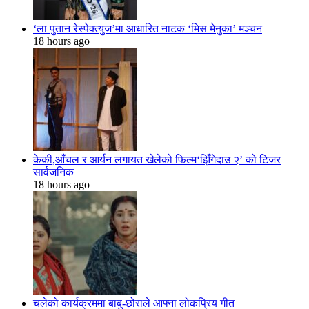
‘ला पुतान रेस्पेक्त्युज’मा आधारित नाटक ‘मिस मेनुका’ मञ्चन
18 hours ago
केकी,आँचल र आर्यन लगायत खेलेको फिल्म‘झिँगेदाउ २’ को टिजर
सार्वजनिक
18 hours ago
चलेको कार्यक्रममा बाबु-छोराले आफ्ना लोकप्रिय गीत