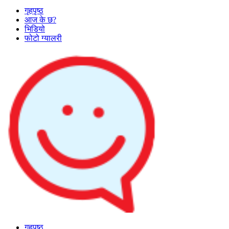
गृहपृष्ठ
आज के छ?
भिडियो
फोटो ग्यालरी
गृहपृष्ठ