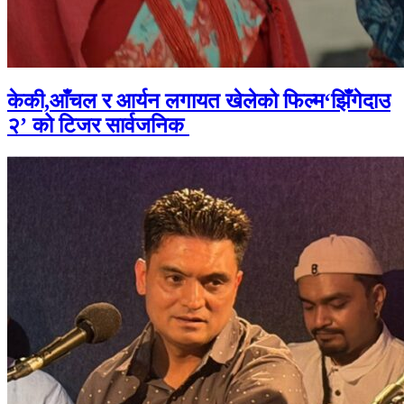
केकी,आँचल र आर्यन लगायत खेलेको फिल्म‘झिँगेदाउ
२’ को टिजर सार्वजनिक