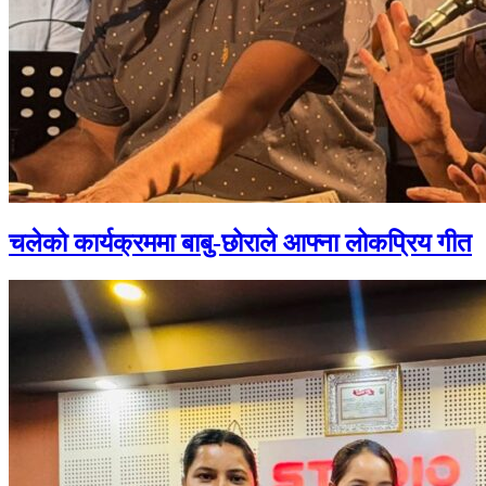
चलेको कार्यक्रममा बाबु-छोराले आफ्ना लोकप्रिय गीत