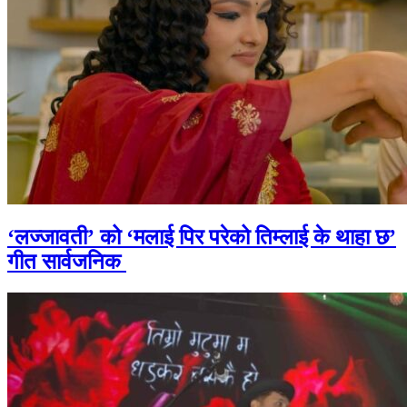
‘लज्जावती’ को ‘मलाई पिर परेको तिम्लाई के थाहा छ’
गीत सार्वजनिक