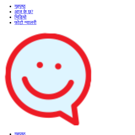
गृहपृष्ठ
आज के छ?
भिडियो
फोटो ग्यालरी
गृहपृष्ठ