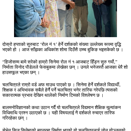
दोस्रो हप्ताको सुरुबाट ‘रोल नं १’ हेर्ने दर्शकको संख्या उल्लेख्य रूपमा वृद्धि
भएको हो । आज साँझका अधिकांश शोमा दिउँसै उच्च बुकिङ भइसकेको छ ।
“हिजोसम्म बामे सरेको हाम्रो सिनेमा रोल नं १ आजबाट हिँड्न सुरु गर्यो,”
निर्माता विनोद पौडेलले फेसबुकमा लेखेका छन् । उनले भनेजस्तै आजका धेरै शो
हाउसफूल भएका छन् ।
चलचित्रले राम्रो वर्ड अफ माउथ पाएको छ । सिनेमा हेर्ने दर्शकले विद्यार्थी,
शिक्षक र अभिभावक सबैले हेर्नै पर्ने चलचित्र भनेर तारिफ गरेपछि त्यसको
सकारात्मक प्रभाव देखिन थालेको निर्माण टिमको विश्लेषण छ ।
बालमनोविज्ञानको कथा उठान गर्दै यो चलचित्रले विद्यमान शैक्षिक मूल्यांकन
विधिमाथि प्रश्न उठाएको छ । यही विषयलाई नै दर्शकले रुचाएर तारिफ
गरिरहेका छन् ।
सेभेन सिज सिनेमाको ब्यानरमा निर्माण भएको यो चलचित्रलाई जोन योञ्जनको