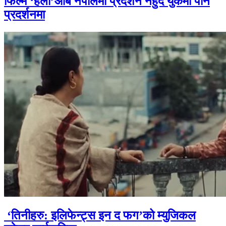
फिल्म ‘हली’आब नेपालमा प्रदर्शन नहुदै युकेमा पनि
प्रदर्शनमा
‘तिनीहरु: इलिफेन्ट्स इन द फग’को म्युजिकल