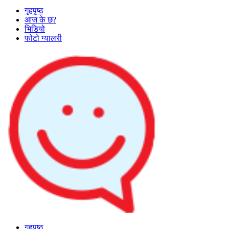
गृहपृष्ठ
आज के छ?
भिडियो
फोटो ग्यालरी
गृहपृष्ठ