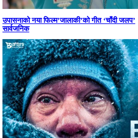
उपासनाको नया फिल्म’जालाकी’को गीत ‘चाँदी जलप’
सार्वजनिक