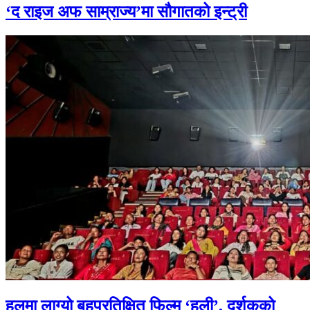
‘द राइज अफ साम्राज्य’मा सौगातको इन्ट्री
हलमा लाग्यो बहुप्रतिक्षित फिल्म ‘हली’, दर्शकको