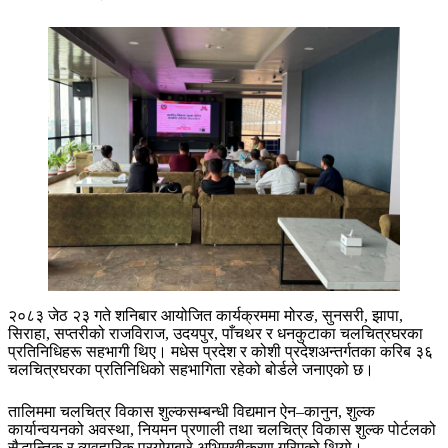
२०८३ जेठ २३ गते शनिबार आयोजित कार्यक्रममा मोरङ, सुनसरी, झापा,
सिराहा, सप्तरीको राजविराज, उदयपुर, पाँचथर र धनकुटाका चलचित्रघरका
प्रतिनिधिहरू सहभागी थिए। मधेस प्रदेश र कोशी प्रदेशअन्तर्गतका करिब ३६
चलचित्रघरका प्रतिनिधिको सहभागिता रहेको बोर्डले जनाएको छ।
तालिममा चलचित्र विकास शुल्कसम्बन्धी विद्यमान ऐन–कानुन, शुल्क
कार्यान्वयनको अवस्था, नियमन प्रणाली तथा चलचित्र विकास शुल्क पोर्टलको
सैद्धान्तिक र व्यवहारिक प्रयोगबारे अभिमुखीकरण गरिएको थियो।