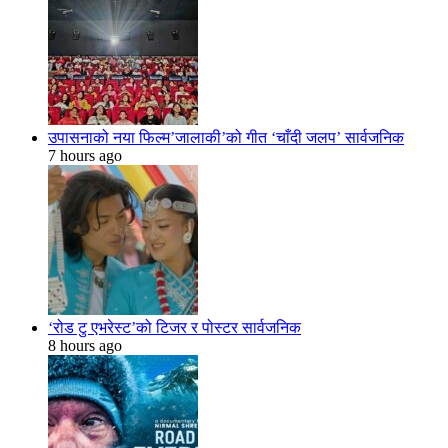
उपासनाको नया फिल्म’जालाकी’को गीत ‘चाँदी जलप’ सार्वजनिक
7 hours ago
‘रोड टु एभरेस्ट’को टिजर र पोस्टर सार्वजनिक
8 hours ago