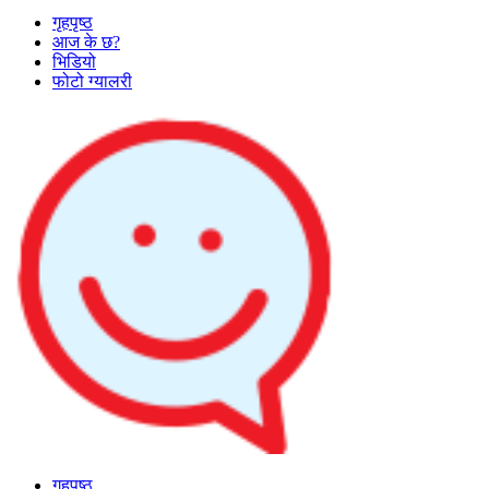
गृहपृष्ठ
आज के छ?
भिडियो
फोटो ग्यालरी
गृहपृष्ठ