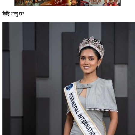
केहि भन्नु छ?