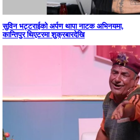
सुविन भट्टराईको अर्पण थापा नाटक अभिनयमा,
कान्तिपुर थिएटरमा शुक्रबारदेखि