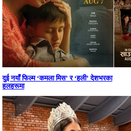
दुई नयाँ फिल्म ‘कमला मिस’ र ‘हली’ देशभरका
हलहरूमा