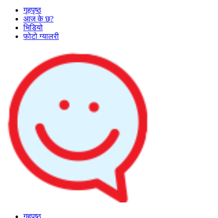
गृहपृष्ठ
आज के छ?
भिडियो
फोटो ग्यालरी
गृहपृष्ठ