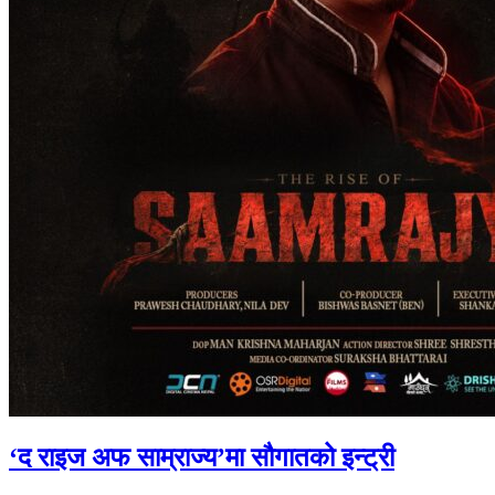
‘द राइज अफ साम्राज्य’मा सौगातको इन्ट्री