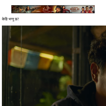
केहि भन्नु छ?