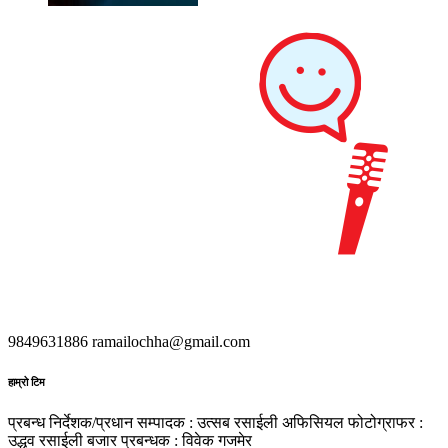
9849631886
ramailochha@gmail.com
हाम्रो टिम
प्रबन्ध निर्देशक/प्रधान सम्पादक : उत्सब रसाईली
अफिसियल फोटोग्राफर :
उद्धव रसाईली
बजार प्रबन्धक : विवेक गजमेर