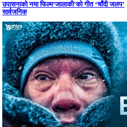
उपासनाको नया फिल्म’जालाकी’को गीत ‘चाँदी जलप’
सार्वजनिक