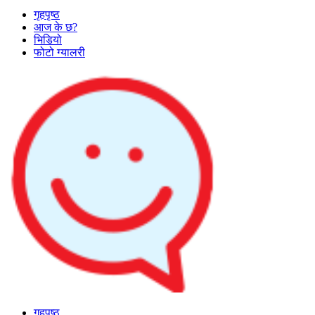
गृहपृष्ठ
आज के छ?
भिडियो
फोटो ग्यालरी
गृहपृष्ठ