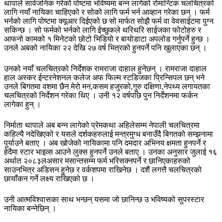
थापाले सार्वजनिक गरेको पोष्टमा भविष्यमा बन्न लागेको रोमान्टिक चलचित्रको
लागि नयाँ नायिका चाहिएको र सोको लागि फर्म भर्न आव्हान गरेका छन् । फर्म
भर्नको लागि पोष्टमा क्यूआर दिईएको छ सो मार्फत सोझै फर्म वा वेवसाईटमा पुग्न
सकिन्छ । सो फर्मको भर्नको लागि ईच्छुकले थरिथरि साईजका फोटोहरु र
आफनो कामको १ मिनेटको छोटो भिडियो र बायोडाटा अपलोड गर्नुपर्ने हुन्छ ।
उनले अबको नायिका २२ देखि २७ वर्ष भित्रको हुनपर्ने पनि खुलाएका छन् ।
उनको नयाँ चलचित्रको निर्देशक रामराजा दाहाल हुनेछन् । रामराजा दाहाल
हाल अस्कर ईन्टरनेशनल कलेज अफ फिल्म स्टडिजका प्रिन्सिपल छन् भने
उनले बिगतमा वशमा छैन मेरो मन,कसम हजुरको,गुरु दक्षिणा,नेपथ्य लगायतका
चलचित्रको निर्देशन गरेका थिए । उनी १२ वर्षपछि पुन निर्देशनमा फर्कन
लागेका हुन् ।
निर्माता थापाले अब बन्न लागेको प्रेमकथा अहिलेसम्म नेपाली चलचित्रमा
कहिल्यै नदेखिएको र यसले दर्शकहरुलाई मन्त्रमुग्ध बनाउँदै बिगतको सम्झनामा
पुर्याउने बताए । अब खोजेको नायिकामा पनि दमदार अभिनय क्षमता हुनपर्ने र
हेदैमा स्टार भाइव्स आउने लुक्स हुनपर्ने उनले बताए । उनका अनुसार जुलाई १६
अर्थात २०८३लअसार मसान्तसम्म फर्म भरिसक्नपर्ने र छानिएकाहरुको
साउनभित्र अडिसन हुनेछ र वर्कशपमा राखिनेछ । दशैं लगत्तै चलचित्रको
छायाँकन गर्ने लक्ष्य राखिएको छ ।
उनी आत्मविश्वासका साथ भन्छन् यसमा जो छानिन्छ उ भविष्यको सुपरस्टार
नायिका बन्नेछिन् ।