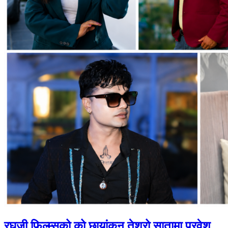
रघुजी फिल्म्सको को छायांकन तेश्रो सातामा प्रवेश