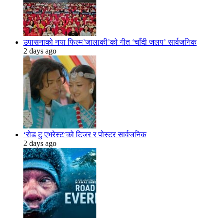
उपासनाको नया फिल्म’जालाकी’को गीत ‘चाँदी जलप’ सार्वजनिक
2 days ago
‘रोड टु एभरेस्ट’को टिजर र पोस्टर सार्वजनिक
2 days ago