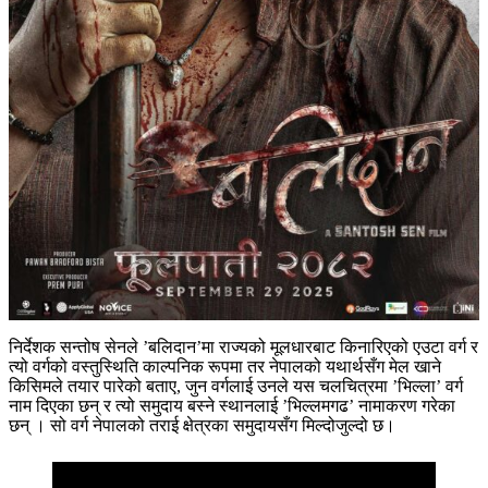
निर्देशक सन्तोष सेनले ’बलिदान’मा राज्यको मूलधारबाट किनारिएको एउटा वर्ग र
त्यो वर्गको वस्तुस्थिति काल्पनिक रूपमा तर नेपालको यथार्थसँग मेल खाने
किसिमले तयार पारेको बताए, जुन वर्गलाई उनले यस चलचित्रमा ’भिल्ला’ वर्ग
नाम दिएका छन् र त्यो समुदाय बस्ने स्थानलाई ’भिल्लमगढ’ नामाकरण गरेका
छन् । सो वर्ग नेपालको तराई क्षेत्रका समुदायसँग मिल्दोजुल्दो छ।