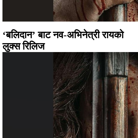
‘बलिदान’ बाट नव-अभिनेत्री रायको
लुक्स रिलिज