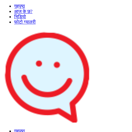
गृहपृष्ठ
आज के छ?
भिडियो
फोटो ग्यालरी
गृहपृष्ठ