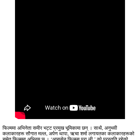
फिल्ममा अभिनेता समीर भट्ट प्रमुख भूमिकामा छन् । साथै, अनुभवी
कलाकारहरू सौगात मल्ल, अर्पण थापा, ऋचा शर्मा लगायतका कलाकारहरूको
समेत फिल्ममा अभिनय छ । ‘आसुसेन फिल्म्स्‌‌ प्रा.ली.’ को प्रस्तुति रहेको