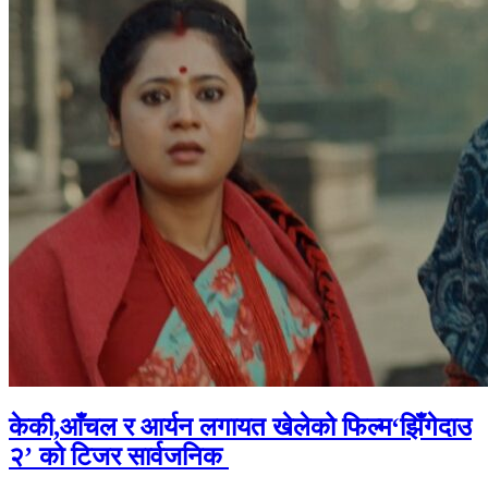
केकी,आँचल र आर्यन लगायत खेलेको फिल्म‘झिँगेदाउ
२’ को टिजर सार्वजनिक