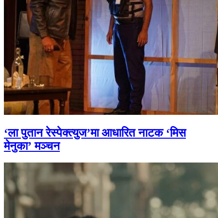
‘ला पुतान रेस्पेक्त्युज’मा आधारित नाटक ‘मिस
मेनुका’ मञ्चन