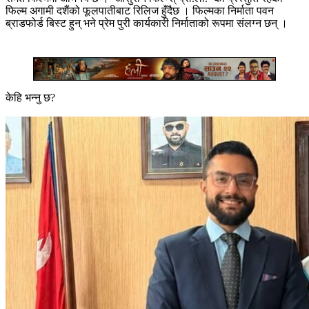
फिल्म अगामी दशैंको फूलपातीबाट रिलिज हुँदैछ । फिल्मका निर्माता पवन
ब्राडफोर्ड बिस्ट हुन् भने प्रेम पुरी कार्यकारी निर्माताको रूपमा संलग्न छन् ।
केहि भन्नु छ?