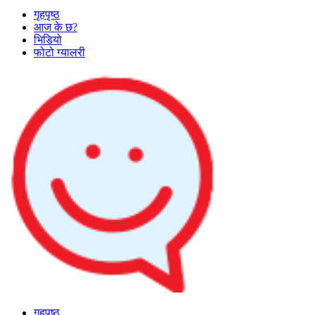
गृहपृष्ठ
आज के छ?
भिडियो
फोटो ग्यालरी
गृहपृष्ठ