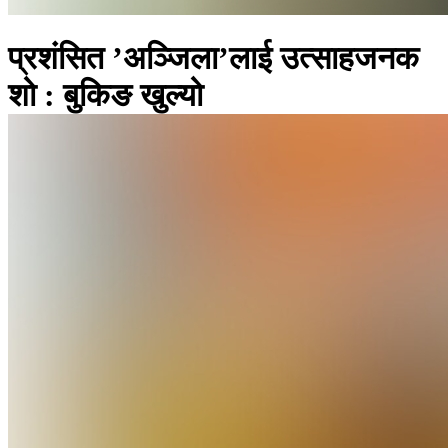
प्रशंसित ’अञ्जिला’लाई उत्साहजनक
शो : बुकिङ खुल्यो