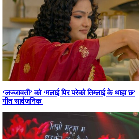
‘लज्जावती’ को ‘मलाई पिर परेको तिम्लाई के थाहा छ’
गीत सार्वजनिक