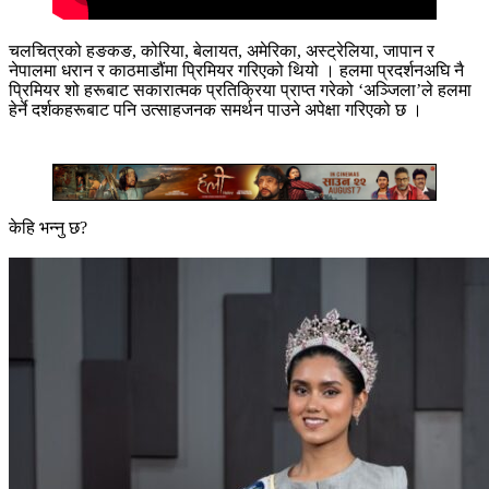
चलचित्रको हङकङ, कोरिया, बेलायत, अमेरिका, अस्ट्रेलिया, जापान र
नेपालमा धरान र काठमाडौंमा प्रिमियर गरिएको थियो । हलमा प्रदर्शनअघि नै
प्रिमियर शो हरूबाट सकारात्मक प्रतिक्रिया प्राप्त गरेको ‘अञ्जिला’ले हलमा
हेर्ने दर्शकहरूबाट पनि उत्साहजनक समर्थन पाउने अपेक्षा गरिएको छ ।
केहि भन्नु छ?