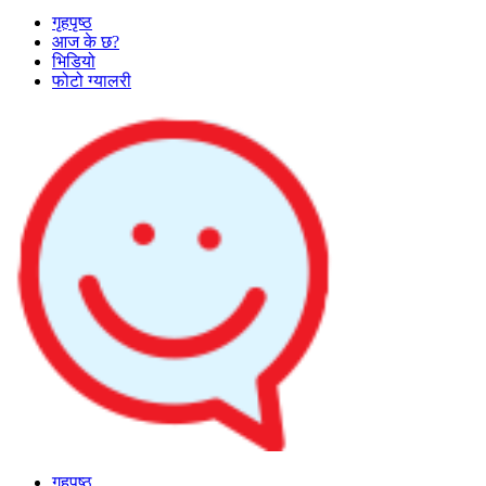
गृहपृष्ठ
आज के छ?
भिडियो
फोटो ग्यालरी
गृहपृष्ठ