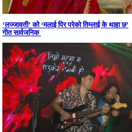
‘लज्जावती’ को ‘मलाई पिर परेको तिम्लाई के थाहा छ’
गीत सार्वजनिक