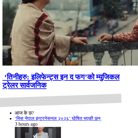
‘तिनीहरु: इलिफेन्ट्स इन द फग’को म्युजिकल
ट्रेलर सार्वजनिक
आज के छ?
‘मिस नेपाल इन्टरनेसनल २०२६’ घोषित भएकी छन्
3 hours ago