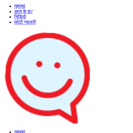
गृहपृष्ठ
आज के छ?
भिडियो
फोटो ग्यालरी
गृहपृष्ठ