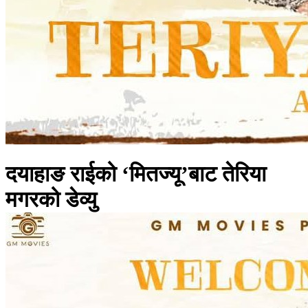
दयाहाङ राईको ‘मितज्यू’बाट तेरिया
मगरको डेव्यु