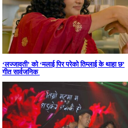
‘लज्जावती’ को ‘मलाई पिर परेको तिम्लाई के थाहा छ’
गीत सार्वजनिक