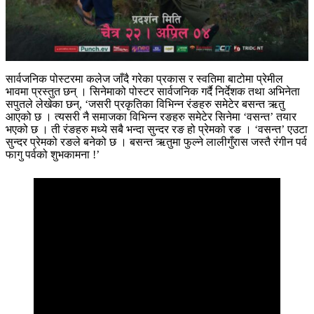
सार्वजनिक पोस्टरमा कलेज जाँदै गरेका प्रकास र स्वतिमा बाटोमा प्रेमील
भावमा प्रस्तुत छन् । सिनेमाको पोस्टर सार्वजनिक गर्दै निर्देशक तथा अभिनेता
सपुतले लेखेका छन्, ‘जसरी प्रकृतिका विभिन्न रंङहरु समेटेर बसन्त ऋतु
आएको छ । त्यसरी नै समाजका विभिन्न रङहरु समेटेर सिनेमा ‘वसन्त’ तयार
भएको छ । ती रंङहरु मध्ये सबै भन्दा सुन्दर रङ हो प्रेमको रङ । ‘वसन्त’ एउटा
सुन्दर प्रेमको रङले बनेको छ । बसन्त ऋतुमा फुल्ने लालीगुँरास जस्तै रंगीन पर्व
फागु पर्वको शुभकामना !’