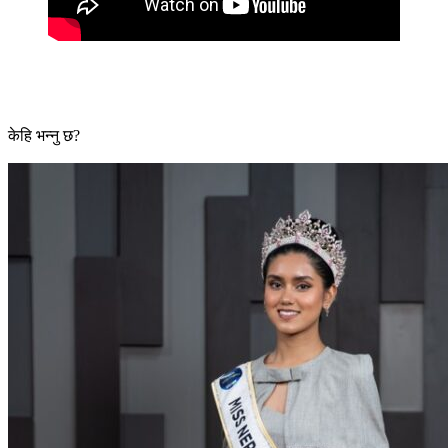
केहि भन्नु छ?