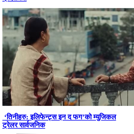
‘तिनीहरु: इलिफेन्ट्स इन द फग’को म्युजिकल
ट्रेलर सार्वजनिक