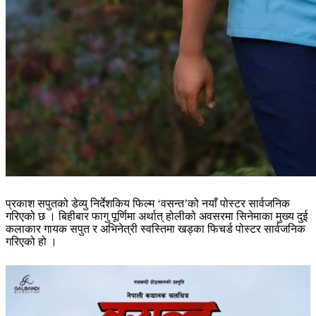
प्रकाश सपुतको डेव्यु निर्देशकिय फिल्म ‘वसन्त’को नयाँ पोस्टर सार्वजनिक
गरिएको छ । बिहीबार फागु पूर्णिमा अर्थात् होलीको अवसरमा सिनेमाका मुख्य दुई
कलाकार गायक सपुत र अभिनेत्री स्वस्तिमा खड्का फिचर्ड पोस्टर सार्वजनिक
गरिएको हो ।