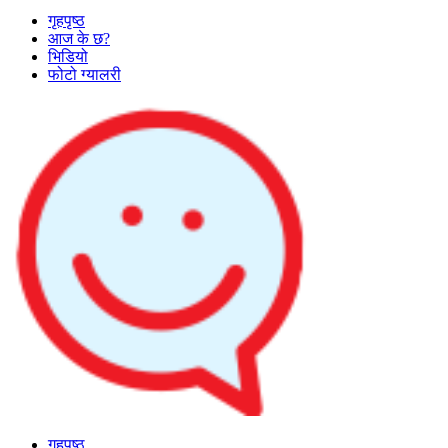
गृहपृष्ठ
आज के छ?
भिडियो
फोटो ग्यालरी
गृहपृष्ठ