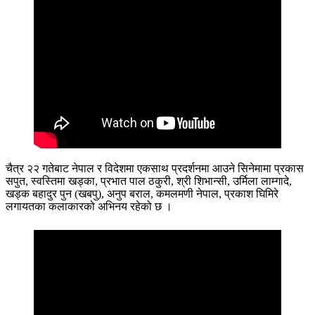
चैत्र २२ गतेबाट नेपाल र विदेशमा एकसाथ प्रदर्शनमा आउने सिनेमामा प्रकास
सपुत, स्वस्तिमा खड्का, प्रभात पाल ठकुरी, श्री शिभान्सी, उर्मिला लाम्गादे,
खड्क बहादुर पुन (खबपु), अनुप बराल, कमलमणी नेपाल, प्रकाश घिमिरे
लगायतका कलाकारको अभिनय रहेको छ ।