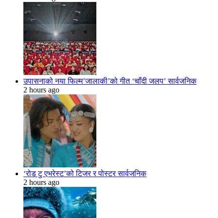
उपासनाको नया फिल्म’जालाकी’को गीत ‘चाँदी जलप’ सार्वजनिक
2 hours ago
‘रोड टु एभरेस्ट’को टिजर र पोस्टर सार्वजनिक
2 hours ago