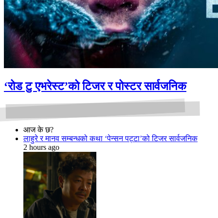
‘रोड टु एभरेस्ट’को टिजर र पोस्टर सार्वजनिक
आज के छ?
लाहुरे र मानव सम्बन्धको कथा ‘पेन्सन पट्टा’को टिजर सार्वजनिक
2 hours ago