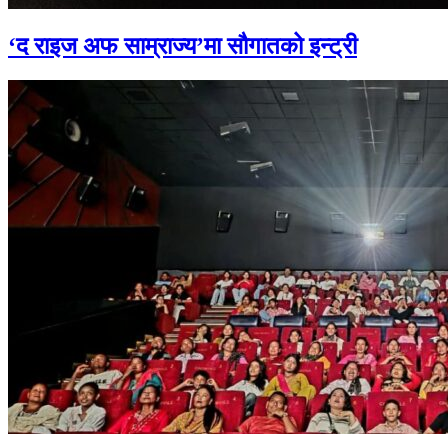
‘द राइज अफ साम्राज्य’मा सौगातको इन्ट्री