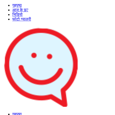
गृहपृष्ठ
आज के छ?
भिडियो
फोटो ग्यालरी
गृहपृष्ठ