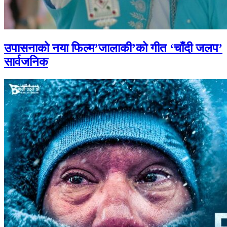
उपासनाको नया फिल्म’जालाकी’को गीत ‘चाँदी जलप’
सार्वजनिक