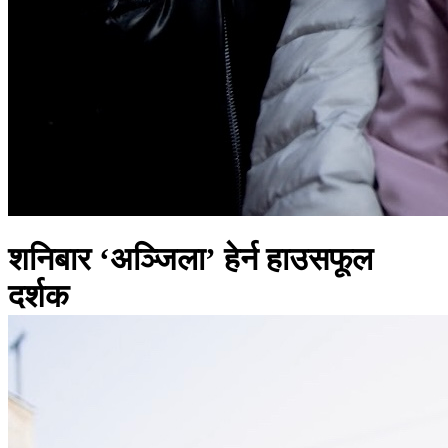
शनिबार ‘अञ्जिला’ हेर्न हाउसफूल
दर्शक