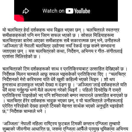
यो चलचित्र हेर्दा दर्शकहरू भाव विह्वल भएका छन् । चलचित्रले स्वतन्त्र
समीक्षकहरूको पनि मन जित्न सफल भएको छ । सोसल मिडियाहरूमा
चलचित्रका बारेमा आएका समीक्षाहरू सबै सकारात्मक छन् भने, उनीहरूले
’अञ्जिला’ले नेपाली चलचित्र उद्योगमा नयाँ रेकर्ड राख्न सक्ने सम्भावना
जताएका छन् । यस चलचित्रको कथा, निर्देशन, अभिनय र गीत–संगीतलाई
प्रशंसा मिलिरहेको छ ।
चलचित्रको टिम दर्शकहरूको साथ र प्रतिक्रियाबाट उत्साहित देखिएको छ ।
निर्देशक मिलन चाम्सले आफू सफल भइसकेको प्रतिक्रिया दिए । “चलचित्र
निर्देशनको मेरो करियरमा यति धेरै खुसी कहिल्यै भएको थिइन । शो थप
हुनासाथ हाउसफुल भएको देख्दा म दङ्ग छु । ‘अञ्जिला’लाई दर्शकहरूले यति
धेरै माया गर्नुहुन्छ भन्ने मैले कल्पना गरेको थिइनँ । पहिलो दिनदेखि नै राम्रो
प्रतिक्रिया पाइरहेको भए पनि शनिवारको बम्पर व्यापारले उत्साहित बनाएको छ
। चलचित्र हेरेर दर्शकहरू भावुक भएका छन्, र यो चलचित्रले उनीहरूलाई
प्रेरित गरिरहेको देख्दा हाम्रो टिमको मेहनत सार्थक भएको अनुभूति भइरहेको
छ,” निर्देशक चाम्सले भने ।
‘अञ्जिला’ नेपाली महिला राष्ट्रिय फुटबल टिमकी कप्तान एन्जिला तुम्बापो
सुब्बाको जीवनीमा आधारित छ, जसमा एन्जिला आफैँले प्रमुख भूमिकामा अभिनय