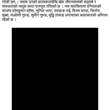
गरेकी छन् । यसमा उनको बाल्यकालदेखि खेल जीवनसम्मको सङ्घर्ष र
सफलताको भावुक कथा प्रस्तुत गरिएको छ । यस चलचित्रमा एन्जिलाको
साथमा प्रेमकुमार श्रेष्ठ, सुनिल थापा, दयाहाङ राई, विजय बराल, सिर्जना
सुब्बा, माओत्से गुरुङ, सुमीन गुरुङ, बुद्धि तामाङ लगायतका कलाकारको अभिनय
रहेको छ ।