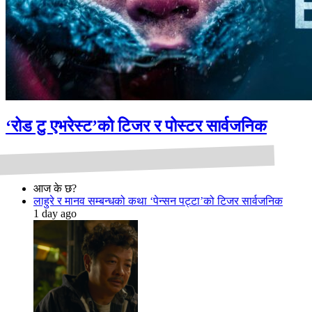
‘रोड टु एभरेस्ट’को टिजर र पोस्टर सार्वजनिक
आज के छ?
लाहुरे र मानव सम्बन्धको कथा ‘पेन्सन पट्टा’को टिजर सार्वजनिक
1 day ago