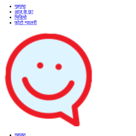
गृहपृष्ठ
आज के छ?
भिडियो
फोटो ग्यालरी
गृहपृष्ठ