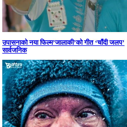
उपासनाको नया फिल्म’जालाकी’को गीत ‘चाँदी जलप’
सार्वजनिक