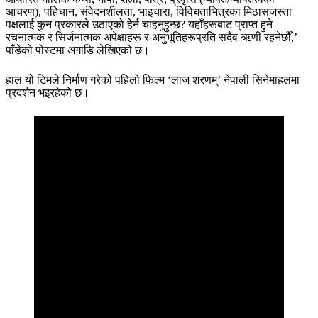
आचरण), पहिचान, संवेदनशीलता, भाइचारा, विविधताभित्रका मिठासजस्ता
पक्षलाई कुन प्रकारले उठाएको हेर्न चाहनुहुन्छ? यहाँहरूबाट प्राप्त हुने
रचनात्मक र सिर्जनात्मक अपेक्षाहरू र अनुभूतिहरूप्रति सदैव ऋणी रहनेछौँ,’
पाँडेको पोस्टमा अगाडि लेखिएको छ।
हाल यो टिमले निर्माण गरेको पहिलो फिल्म ‘लाज शरणम्’ नेपाली सिनेमाहलमा
प्रदर्शन भइरहेको छ।