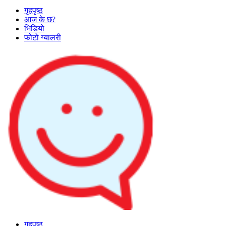
गृहपृष्ठ
आज के छ?
भिडियो
फोटो ग्यालरी
गृहपृष्ठ