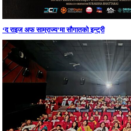
‘द राइज अफ साम्राज्य’मा सौगातको इन्ट्री