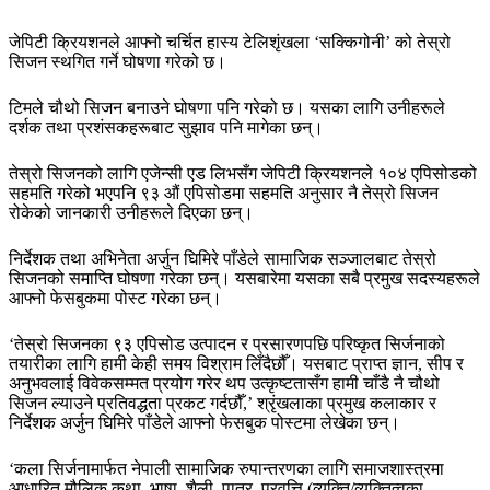
जेपिटी क्रियशनले आफ्नो चर्चित हास्य टेलिशृंखला ‘सक्किगोनी’ को तेस्रो
सिजन स्थगित गर्ने घोषणा गरेको छ।
टिमले चौथो सिजन बनाउने घोषणा पनि गरेको छ। यसका लागि उनीहरूले
दर्शक तथा प्रशंसकहरूबाट सुझाव पनि मागेका छन्।
तेस्रो सिजनको लागि एजेन्सी एड लिभसँग जेपिटी क्रियशनले १०४ एपिसोडको
सहमति गरेको भएपनि ९३ औं एपिसोडमा सहमति अनुसार नै तेस्रो सिजन
रोकेको जानकारी उनीहरूले दिएका छन्।
निर्देशक तथा अभिनेता अर्जुन घिमिरे पाँडेले सामाजिक सञ्जालबाट तेस्रो
सिजनको समाप्ति घोषणा गरेका छन्। यसबारेमा यसका सबै प्रमुख सदस्यहरूले
आफ्नो फेसबुकमा पोस्ट गरेका छन्।
‘तेस्रो सिजनका ९३ एपिसोड उत्पादन र प्रसारणपछि परिष्कृत सिर्जनाको
तयारीका लागि हामी केही समय विश्राम लिँदैछौँ। यसबाट प्राप्त ज्ञान, सीप र
अनुभवलाई विवेकसम्मत प्रयोग गरेर थप उत्कृष्टतासँग हामी चाँडै नै चौथो
सिजन ल्याउने प्रतिवद्धता प्रकट गर्दछौँ,’ श्रृंखलाका प्रमुख कलाकार र
निर्देशक अर्जुन घिमिरे पाँडेले आफ्नो फेसबुक पोस्टमा लेखेका छन्।
‘कला सिर्जनामार्फत नेपाली सामाजिक रुपान्तरणका लागि समाजशास्त्रमा
आधारित मौलिक कथा, भाषा, शैली, पात्र, प्रवृत्ति (व्यक्ति/व्यक्तित्वका