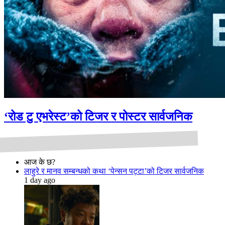
‘रोड टु एभरेस्ट’को टिजर र पोस्टर सार्वजनिक
आज के छ?
लाहुरे र मानव सम्बन्धको कथा ‘पेन्सन पट्टा’को टिजर सार्वजनिक
1 day ago