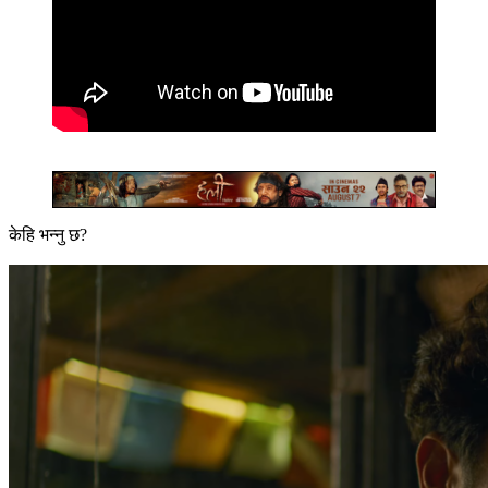
केहि भन्नु छ?