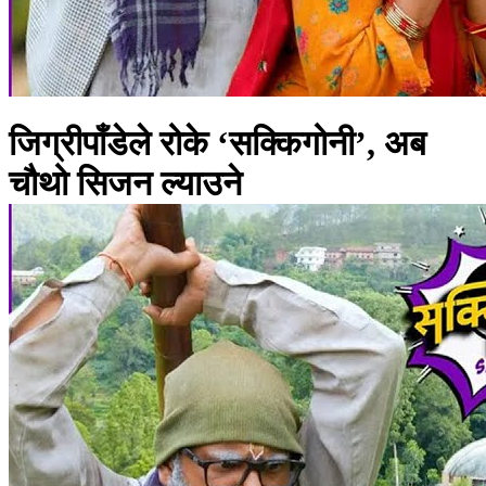
जिग्रीपाँडेले रोके ‘सक्किगोनी’, अब
चौथो सिजन ल्याउने