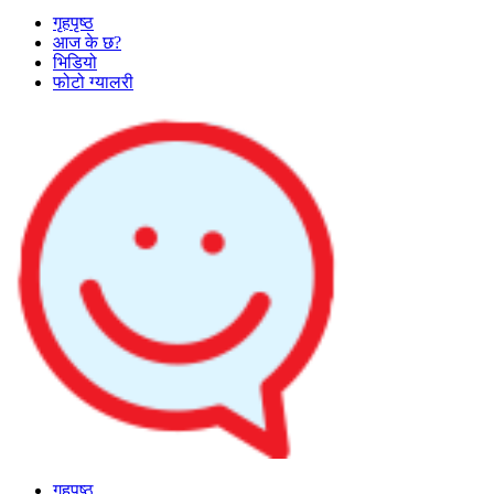
गृहपृष्ठ
आज के छ?
भिडियो
फोटो ग्यालरी
गृहपृष्ठ