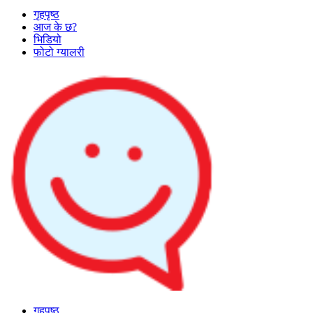
गृहपृष्ठ
आज के छ?
भिडियो
फोटो ग्यालरी
गृहपृष्ठ