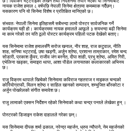
छ। दिवाकर भट्टराईको लेखन तथा निर्देशनमा तयार भएको यो सिनेमाबाट
नायक राजेश हमाल ८ वर्षपछि नेपाली सिनेमा क्षेत्रमा कमब्याक गर्दैछन्।
यसकारण पनि यो सिनेमा विशेष र प्रतिक्षित मानिएको छ।
संभवतः नेपाली सिनेमा इतिहासमै सबैभन्दा लामो पोस्टर सार्वजनिक गर्ने
कार्यक्रम यही हो। कार्यक्रममा नायक हमालले आफूले ३ सयभन्दा बढी सिनेमा
मा काम गरेको तर यति ठूलो पोस्टर कार्यक्रम पहिलो पटक देखेको बताए।
यस सिनेमामा राजेश हमालसँगै सरोज खनाल, नीर शाह, राज कटुवाल, नीति
शाह, सनिषा भट्टराई, उषा खड्गी, अर्जुन श्रेष्ठ, प्रशान्त ताम्राकार, रमेश चन्द
सोडारी, प्रकाश कुँवर, राजीव जंग बस्नेत, दीपा शाही, प्रभु श्रेष्ठ, अमित गिरी,
एभेलिना खड्का, समाइरा थापा, आशा पौडेल लगायतका कलाकारको अभिनय
छ।
राजु विक्रम थापाले खिचेको सिनेमामा कविराज गहतराज र माइकल चन्दको
कोरियोग्राफी, मिलन श्रेष्ठ र साहिल खानको सम्पादन, शम्भुजित बाँस्कोटा र
अर्जुन पोखरेलको संगीत समावेश छ।
राजु लामाको एक्सन निर्देशन रहेको सिनेमाको कथा चन्द्र पन्तले लेखेका हुन् ।
पोस्टरको डिजाइन राकेश दाहालले गरेका छन्।
यस सिनेमामा दीपक शर्मा ढकाल, नरेन्द्र महर्जन, ध्रुव न्यौपाने, नेम महर्जनको