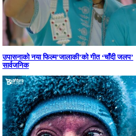
उपासनाको नया फिल्म’जालाकी’को गीत ‘चाँदी जलप’
सार्वजनिक