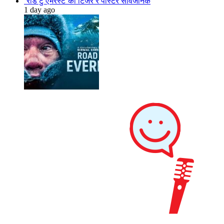
‘रोड टु एभरेस्ट’को टिजर र पोस्टर सार्वजनिक
1 day ago