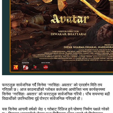
फस्टलुक सार्वजनिक गर्दै सिनेमा ‘नरसिंहाः अवतार’ को प्रदर्शन मिति तय
गरिएको छ। आज काठमाडौंको ग्लोबल कलेजमा आयोजित भव्य कार्यक्रममा
सिनेमा ‘नरसिंहाः अवतार’ को फस्टलुक सार्वजनिक गरियो। पाँच सयभन्दा बढी
विद्यार्थीको उपस्थितिमा दुई पोस्टर सार्वजनिक गरिएको हो।
यस सिनेमा आगामी वर्षको जेठ ९ गतेबाट रिलिज हुने घोषणा निर्माण पक्षले गरेको