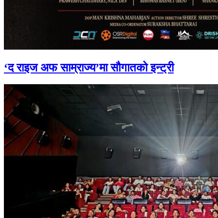
‘द राइज अफ साम्राज्य’मा सौगातको इन्ट्री