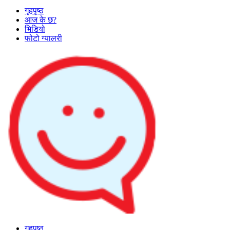
गृहपृष्ठ
आज के छ?
भिडियो
फोटो ग्यालरी
गृहपृष्ठ