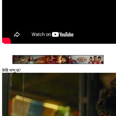
केहि भन्नु छ?