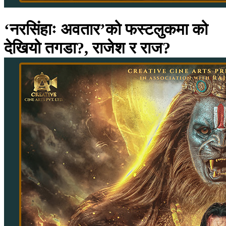
‘नरसिंहाः अवतार’को फस्टलुकमा को
देखियो तगडा?, राजेश र राज?