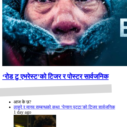
‘रोड टु एभरेस्ट’को टिजर र पोस्टर सार्वजनिक
आज के छ?
लाहुरे र मानव सम्बन्धको कथा ‘पेन्सन पट्टा’को टिजर सार्वजनिक
1 day ago