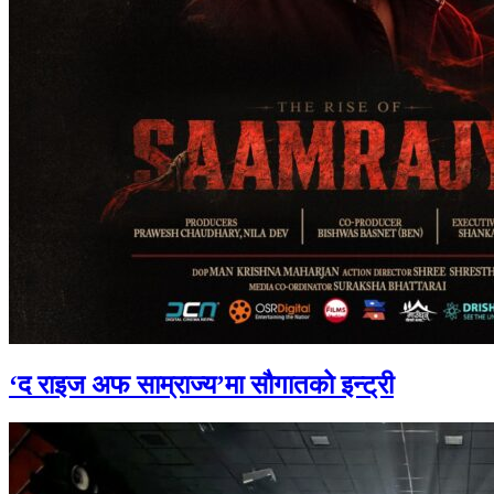
‘द राइज अफ साम्राज्य’मा सौगातको इन्ट्री