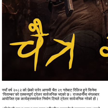
नयाँ वर्ष २०८२ को छेको पारेर आगामी चैत २९ गतेबाट रिलिज हुने सिनेमा
‘पिताम्बर’को एक्सनपूर्ण ट्रेलर सार्वजनिक भएको छ। राजधानीमा मंगलबार
आयोजित एक कार्यक्रममार्फत निर्माण टिमले ट्रेलर सार्वजनिक गरेको हो।