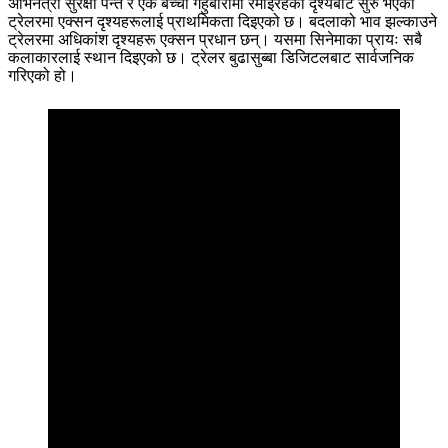
अभिनेत्री सुरक्षा पन्त र एक बच्चा गहुँबारीमा रमाइरहेको दृश्यबाट सुरु भएको
ट्रेलरमा एक्सन दृश्यहरूलाई प्राथमिकता दिइएको छ। बदलाको भाव झल्काउने
ट्रेलरमा अधिकांश दृश्यहरू एक्सन प्रधान छन्। यसमा सिनेमाका प्रायः सबै
कलाकारलाई स्थान दिइएको छ। ट्रेलर बुढासुब्बा डिजिटलबाट सार्वजनिक
गरिएको हो।