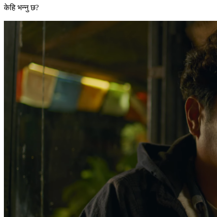
केहि भन्नु छ?