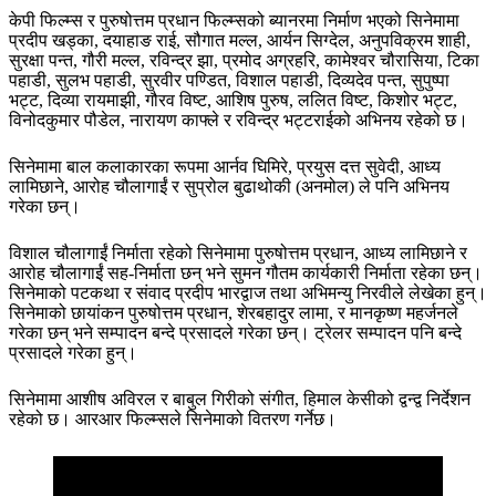
केपी फिल्म्स र पुरुषोत्तम प्रधान फिल्म्सको ब्यानरमा निर्माण भएको सिनेमामा
प्रदीप खड्का, दयाहाङ राई, सौगात मल्ल, आर्यन सिग्देल, अनुपविक्रम शाही,
सुरक्षा पन्त, गौरी मल्ल, रविन्द्र झा, प्रमोद अग्रहरि, कामेश्वर चौरासिया, टिका
पहाडी, सुलभ पहाडी, सुरवीर पण्डित, विशाल पहाडी, दिव्यदेव पन्त, सुपुष्पा
भट्ट, दिव्या रायमाझी, गौरव विष्ट, आशिष पुरुष, ललित विष्ट, किशोर भट्ट,
विनोदकुमार पौडेल, नारायण काफ्ले र रविन्द्र भट्टराईको अभिनय रहेको छ।
सिनेमामा बाल कलाकारका रूपमा आर्नव घिमिरे, प्रयुस दत्त सुवेदी, आध्य
लामिछाने, आरोह चौलागाईं र सुप्रोल बुढाथोकी (अनमोल) ले पनि अभिनय
गरेका छन्।
विशाल चौलागाईं निर्माता रहेको सिनेमामा पुरुषोत्तम प्रधान, आध्य लामिछाने र
आरोह चौलागाईं सह-निर्माता छन् भने सुमन गौतम कार्यकारी निर्माता रहेका छन्।
सिनेमाको पटकथा र संवाद प्रदीप भारद्वाज तथा अभिमन्यु निरवीले लेखेका हुन्।
सिनेमाको छायांकन पुरुषोत्तम प्रधान, शेरबहादुर लामा, र मानकृष्ण महर्जनले
गरेका छन् भने सम्पादन बन्दे प्रसादले गरेका छन्। ट्रेलर सम्पादन पनि बन्दे
प्रसादले गरेका हुन्।
सिनेमामा आशीष अविरल र बाबुल गिरीको संगीत, हिमाल केसीको द्वन्द्व निर्देशन
रहेको छ। आरआर फिल्म्सले सिनेमाको वितरण गर्नेछ।