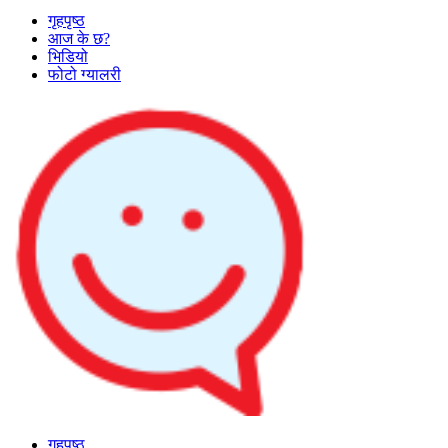
गृहपृष्ठ
आज के छ?
भिडियो
फोटो ग्यालरी
गृहपृष्ठ