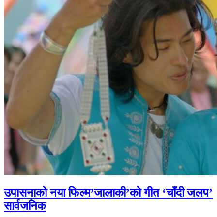
उपासनाको नया फिल्म’जालाकी’को गीत ‘चाँदी जलप’
सार्वजनिक