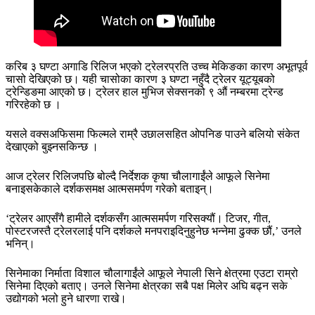
करिब ३ घण्टा अगाडि रिलिज भएको ट्रेलरप्रति उच्च मेकिङका कारण अभूतपूर्व
चासो देखिएको छ। यही चासोका कारण ३ घण्टा नहुँदै ट्रेलर यूट्यूबको
ट्रेन्डिङमा आएको छ। ट्रेलर हाल मुभिज सेक्सनको ९ औं नम्बरमा ट्रेन्ड
गरिरहेको छ ।
यसले वक्सअफिसमा फिल्मले राम्रै उछालसहित ओपनिङ पाउने बलियो संकेत
देखाएको बुझ्नसकिन्छ ।
आज ट्रेलर रिलिजपछि बोल्दै निर्देशक कृषा चौलागाईंले आफूले सिनेमा
बनाइसकेकाले दर्शकसमक्ष आत्मसमर्पण गरेको बताइन्।
‘ट्रेलर आएसँगै हामीले दर्शकसँग आत्मसमर्पण गरिसक्यौं। टिजर, गीत,
पोस्टरजस्तै ट्रेलरलाई पनि दर्शकले मनपराइदिनुहुनेछ भन्नेमा ढुक्क छौं,’ उनले
भनिन्।
सिनेमाका निर्माता विशाल चौलागाईंले आफूले नेपाली सिने क्षेत्रमा एउटा राम्रो
सिनेमा दिएको बताए। उनले सिनेमा क्षेत्रका सबै पक्ष मिलेर अघि बढ्न सके
उद्योगको भलो हुने धारणा राखे।