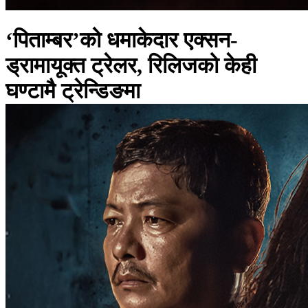
‘पिताम्बर’को धमाकेदार एक्सन-
ड्रामायूक्त ट्रेलर, रिलिजको केही
घण्टामै ट्रेन्डिङमा