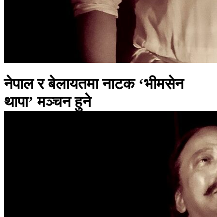
नेपाल र बेलायतमा नाटक ‘भीमसेन
थापा’ मञ्चन हुने