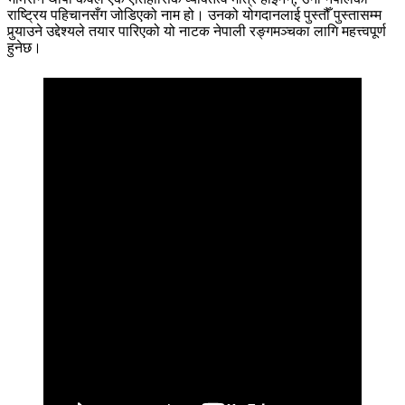
राष्ट्रिय पहिचानसँग जोडिएको नाम हो। उनको योगदानलाई पुस्तौँ पुस्तासम्म
पुर्‍याउने उद्देश्यले तयार पारिएको यो नाटक नेपाली रङ्गमञ्चका लागि महत्त्वपूर्ण
हुनेछ।