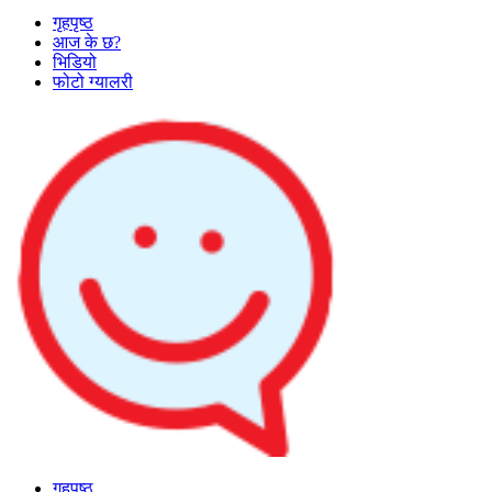
गृहपृष्ठ
आज के छ?
भिडियो
फोटो ग्यालरी
गृहपृष्ठ