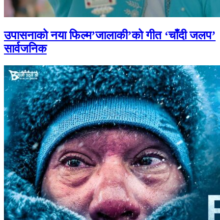
उपासनाको नया फिल्म’जालाकी’को गीत ‘चाँदी जलप’
सार्वजनिक