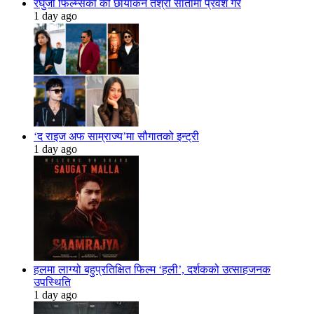
रघुजी फिल्म्सको को छायांकन तेश्रो सातामा प्रवेश गरे
1 day ago
‘द राइज अफ साम्राज्य’मा सौगातको इन्ट्री
1 day ago
हलमा लाग्यो बहुप्रतिक्षित फिल्म ‘हली’, दर्शकको उत्साहजनक
उपस्थिति
1 day ago