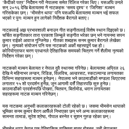
‘कैदीको पत्र’ निर्देशन गरी नेपालमा समेत रिलिज गरेका थिए। यसअघि उनले
सन् २०१६ देखि बेलायतमा नै नाटकहरू ‘समय दृश्य’ र ‘जिगिशा’ मञ्चन
गरिसकेका छन्। ‘भीमसेन थापा’ पनि यसअघि बेलायतमा मञ्चन भई सफल
भएको र पुनः मञ्चन हुन लागेको निर्देशक बैरागले बताए।
नाटकलाई अझ प्रभावशाली बनाउन गीत सङ्गीतलाई विशेष स्थान दिइएको छ।
चर्चित सङ्गीतकार तारा प्रकाश लिम्बुले सङ्गीत भरेका छन् भने गायनमा सपन
कुमार राईको आवाज गुन्जिनेछ। गीतका शब्दहरू सनम कुमार बैरागले लेखेका
छन्। नृत्यको संयोजन पनि यस नाटकको अर्को महत्त्वपूर्ण पक्ष हो।
कोरियोग्राफर चरण प्रधानले ऐतिहासिक समयको चित्रण गर्ने शैलीमा नृत्यको
निर्देशन गरेका छन्।
नाटकको मञ्चन बेलायत र नेपाल दुवै स्थानमा गरिनेछ। बेलायतमा अप्रिल २६
देखि मे महिनाभर लन्डन, रिडिङ, विलविच, अल्डरसट, स्कटल्यान्ड लगायतका
विभिन्न सहरहरूमा मञ्चन हुनेछन्। नेपालमा भने काठमाडौंको मण्डला थिएटरमा
लगातार १५ शो प्रदर्शन हुनेछ, जुन आगामी दसैँ तिहारपछि सुरु हुनेछ।
काठमाडौंको प्रदर्शनपछि पोखरा, चितवन, बिर्तामोड, धरान लगायतका
सहरहरूमा नाटक मञ्चन गरिनेछन्।
यस नाटकमा अनुभवी कलाकारहरूको टोली रहेको छ। जसमा भीमसेन थापाको
भूमिका सनम कुमार बैराग आफैँले निभाएका छन् भने अन्य कलाकारहरूमा
सामन्ता तामाङ, सुरेश श्रेष्ठ, गोपाल बस्नेत र सुशन गुरुङ रहेका छन्।
भीमसेन थापा केवल एक ऐतिहासिक व्यक्तित्व मात्र होइनन्, उनी नेपालका