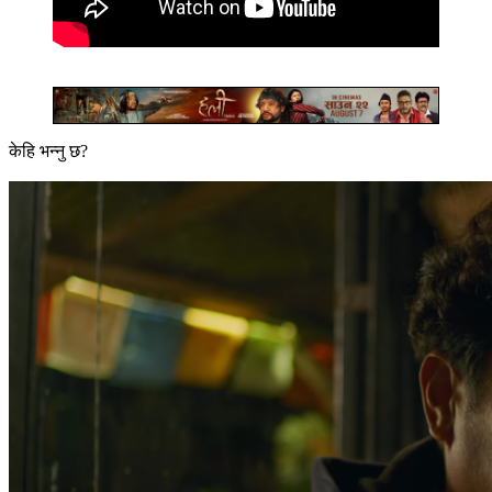
केहि भन्नु छ?