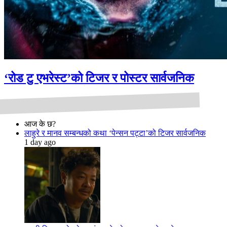
‘रोड टु एभरेस्ट’को टिजर र पोस्टर सार्वजनिक
आज के छ?
लाहुरे र मानव सम्बन्धको कथा ‘पेन्सन पट्टा’को टिजर सार्वजनिक
1 day ago