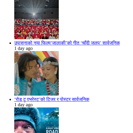
उपासनाको नया फिल्म’जालाकी’को गीत ‘चाँदी जलप’ सार्वजनिक
1 day ago
‘रोड टु एभरेस्ट’को टिजर र पोस्टर सार्वजनिक
1 day ago