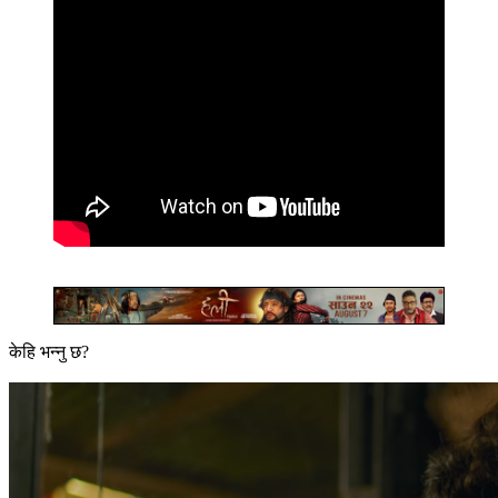
केहि भन्नु छ?