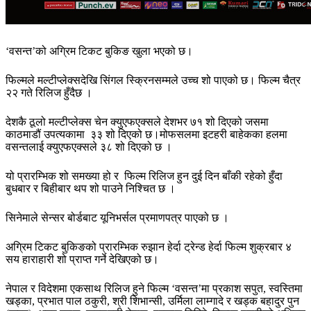
‘वसन्त’को अग्रिम टिकट बुकिङ खुला भएको छ।
फिल्मले मल्टीप्लेक्सदेखि सिंगल स्क्रिनसम्मले उच्च शो पाएको छ। फिल्म चैत्र
२२ गते रिलिज हुँदैछ ।
देशकै ठूलो मल्टीप्लेक्स चेन क्युएफएक्सले देशभर ७१ शो दिएको जसमा
काठमाडौं उपत्यकामा ३३ शो दिएको छ।मोफसलमा इटहरी बाहेकका हलमा
वसन्तलाई क्युएफएक्सले ३८ शो दिएको छ ।
यो प्रारम्भिक शो समख्या हो र फिल्म रिलिज हुन दुई दिन बाँकी रहेको हुँदा
बुधबार र बिहीबार थप शो पाउने निश्चित छ ।
सिनेमाले सेन्सर बोर्डबाट यूनिभर्सल प्रमाणपत्र पाएको छ ।
अग्रिम टिकट बुकिङको प्रारम्भिक रुझान हेर्दा ट्रेन्ड हेर्दा फिल्म शुक्रबार ४
सय हाराहारी शो प्राप्त गर्ने देखिएको छ।
नेपाल र विदेशमा एकसाथ रिलिज हुने फिल्म ‘वसन्त’मा प्रकाश सपुत, स्वस्तिमा
खड्का, प्रभात पाल ठकुरी, श्री शिभान्सी, उर्मिला लाम्गादे र खड्क बहादुर पुन