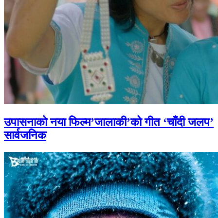
उपासनाको नया फिल्म’जालाकी’को गीत ‘चाँदी जलप’
सार्वजनिक