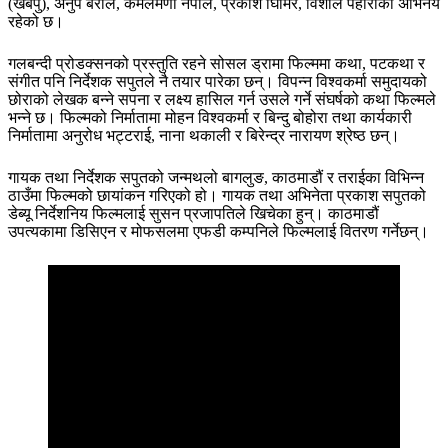
(खबपु), अनुप बराल, कमलमणी नेपाल, प्रकाश घिमिरे, विशाल पहारीको अभिनय
रहेको छ।
गलबन्दी प्रोडक्सनको प्रस्तुति रहने सोसल ड्रामा फिल्ममा कथा, पटकथा र
संगीत पनि निर्देशक सपुतले नै तयार पारेका छन्। विपन्न विश्वकर्मा समुदायको
छोराको लेखक बन्ने सपना र लक्ष्य हासिल गर्न उसले गर्ने संघर्षको कथा फिल्मले
भन्ने छ। फिल्मको निर्मातामा मोहन विश्वकर्मा र बिन्दु बोहोरा तथा कार्यकारी
निर्मातामा अनुरोध भट्टराई, नाना थकाली र बिरेन्द्र नारायण श्रेष्ठ छन्।
गायक तथा निर्देशक सपुतको जन्मथलो बागलुङ, काठमाडौं र तराईका विभिन्न
ठाउँमा फिल्मको छायांकन गरिएको हो। गायक तथा अभिनेता प्रकाश सपुतको
डेब्यू निर्देशनिय फिल्मलाई सुसन प्रजापतिले खिचेका हुन्। काठमाडौं
उपत्यकामा डिसिएन र मोफसलमा एफडी कम्पनिले फिल्मलाई वितरण गर्नेछन्।