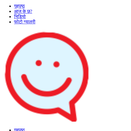
गृहपृष्ठ
आज के छ?
भिडियो
फोटो ग्यालरी
गृहपृष्ठ