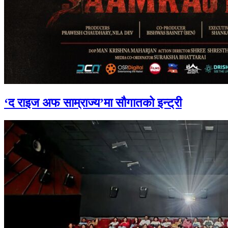
‘द राइज अफ साम्राज्य’मा सौगातको इन्ट्री