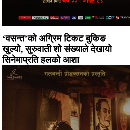
‘वसन्त’को अग्रिम टिकट बुकिङ
खुल्यो, सुरुवाती शो संख्याले देखायो
सिनेमाप्रति हलको आशा