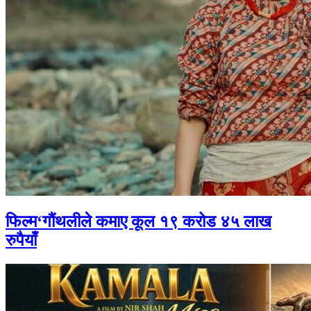
फिल्म‘गौंथलीले कमाए कूल १९ करोड ४५ लाख
रुपैयाँ