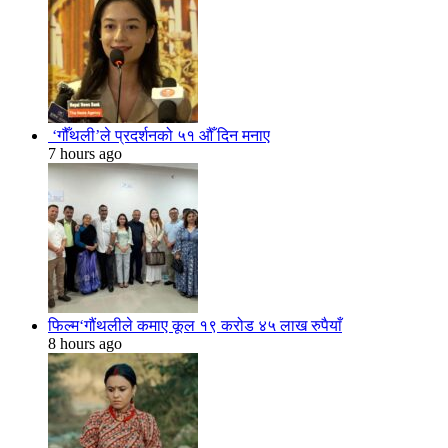
‘गौँथली’ले प्रदर्शनको ५१ औँ दिन मनाए
7 hours ago
फिल्म‘गौंथलीले कमाए कूल १९ करोड ४५ लाख रुपैयाँ
8 hours ago