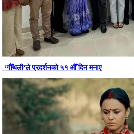
‘गौँथली’ले प्रदर्शनको ५१ औँ दिन मनाए