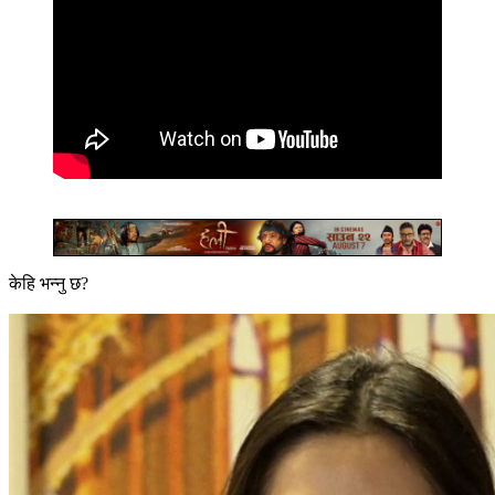
केहि भन्नु छ?