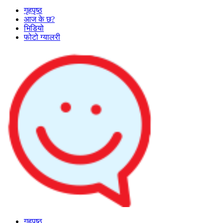
गृहपृष्ठ
आज के छ?
भिडियो
फोटो ग्यालरी
गृहपृष्ठ