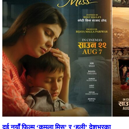
दुई नयाँ फिल्म ‘कमला मिस’ र ‘हली’ देशभरका