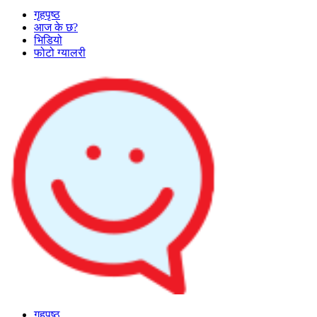
गृहपृष्ठ
आज के छ?
भिडियो
फोटो ग्यालरी
गृहपृष्ठ