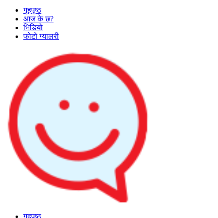
गृहपृष्ठ
आज के छ?
भिडियो
फोटो ग्यालरी
गृहपृष्ठ