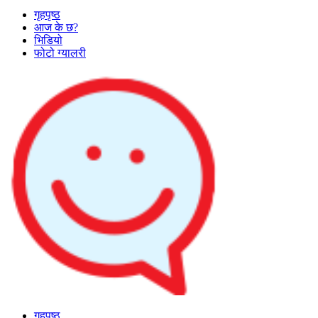
गृहपृष्ठ
आज के छ?
भिडियो
फोटो ग्यालरी
गृहपृष्ठ