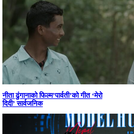
नीता ढुंगानाको फिल्म’पार्वती’को गीत ‘मेरो
दिदी’ सार्वजनिक