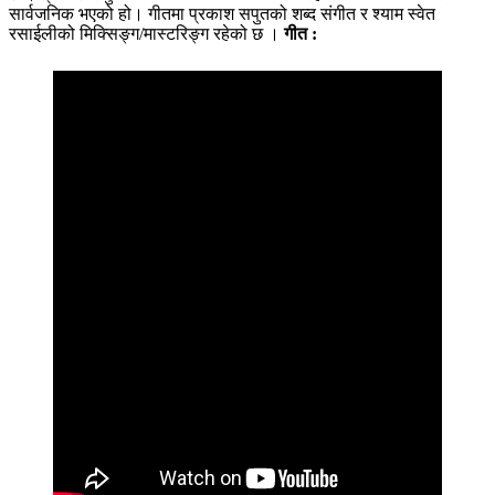
सार्वजनिक भएको हो। गीतमा प्रकाश सपुतको शब्द संगीत र श्याम स्वेत
रसाईलीको मिक्सिङ्ग/मास्टरिङ्ग रहेको छ ।
गीत :