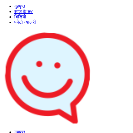
गृहपृष्ठ
आज के छ?
भिडियो
फोटो ग्यालरी
गृहपृष्ठ