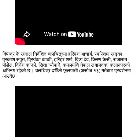
दिपेन्द्र के खनाल निर्देशित चलचित्रमा हरिवंश आचार्य, स्वस्तिमा खड्का,
प्रकाश सपुत, प्रियंका कार्की, हरिहर शर्मा, दिव्य देव, किरण केसी, राजाराम
पौडेल, दिनेश काफ्ले, सिता न्यौपाने, कमलमणि नेपाल लगायतका कलाकारको
अभिनय रहेको छ। चलचित्र दशैँको फूलपाती (असोज १३) गतेबाट प्रदर्शनमा
आउंदैछ।