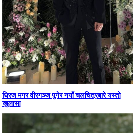
धिरज मगर वीरगञ्ज पुगेर नयाँ चलचित्रबारे यस्तो
खुलासा