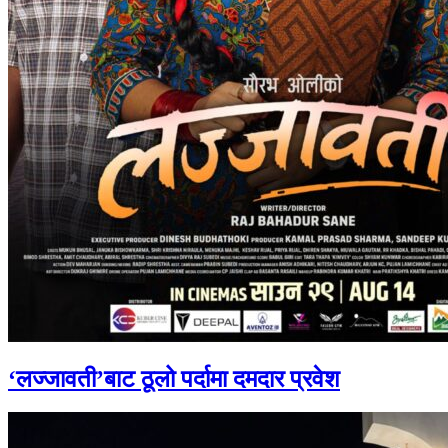
‘लज्जावती’बाट ठूलो पर्दामा दमदार प्रवेश