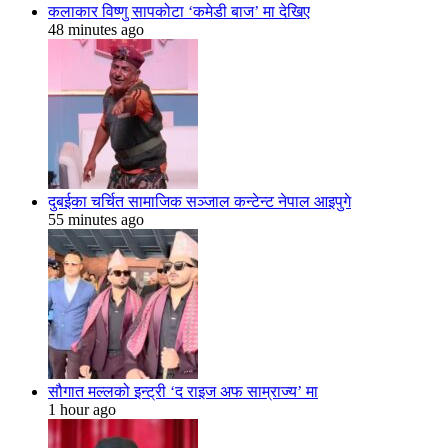
कलाकार विष्णु सापकोटा ‘कमेडी बाज’ मा देखिए
48 minutes ago
दुबईका चर्चित सामाजिक सञ्जाल कन्टेन्ट नेपाल आइपुगे
55 minutes ago
सौगात मल्लको इन्ट्री ‘द राइज अफ साम्राज्य’ मा
1 hour ago