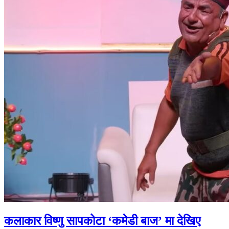
कलाकार विष्णु सापकोटा ‘कमेडी बाज’ मा देखिए