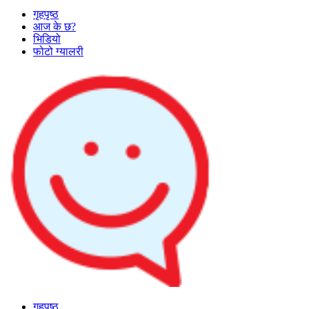
गृहपृष्ठ
आज के छ?
भिडियो
फोटो ग्यालरी
गृहपृष्ठ