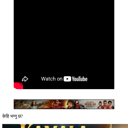
केहि भन्नु छ?