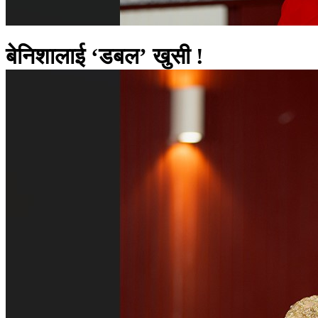
बेनिशालाई ‘डबल’ खुसी !