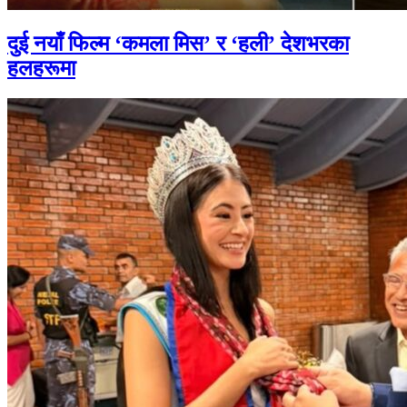
दुई नयाँ फिल्म ‘कमला मिस’ र ‘हली’ देशभरका
हलहरूमा