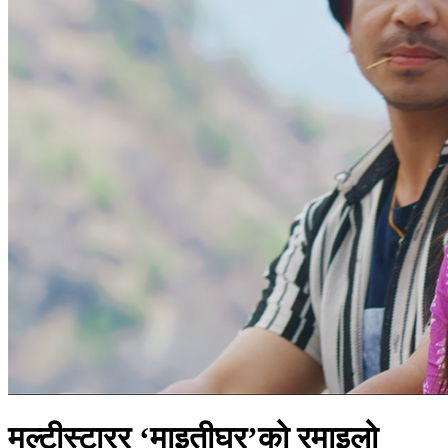
मल्टीस्टारर ‘माइतीघर’को रमाइलो