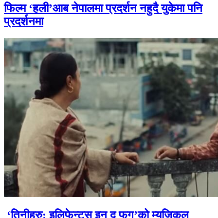
फिल्म ‘हली’आब नेपालमा प्रदर्शन नहुदै युकेमा पनि
प्रदर्शनमा
‘तिनीहरु: इलिफेन्ट्स इन द फग’को म्युजिकल