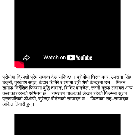
प्रोमोमा त्रिपक्षी प्रेम सम्बन्ध देख्न सकिन्छ । प्रोमोमा धिरज मगर, उपसना सिंह
ठकुरी, प्रकाश सपुत, केदार घिमिरे र श्यामा श्री शेर्पा केन्द्रमा छन् । मिलन
तामाङ निर्देशित फिल्ममा बुद्धि तामाङ, शिशिर वाङदेल, रजनी गुरुङ लगायत अन्य
कलाकारहरुको अभिनय छ । रामशरण पाठकको लेखन रहेको फिल्ममा सुशन
प्रजापतिको डीओपी, सुरेन्द्र पौडेलको सम्पादन छ । फिल्मका सह–सम्पादक
अंकित तिवारी हुन्।