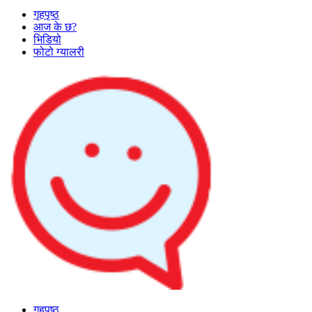
गृहपृष्ठ
आज के छ?
भिडियो
फोटो ग्यालरी
गृहपृष्ठ