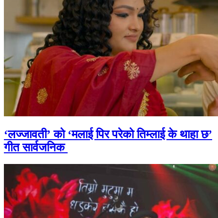
‘लज्जावती’ को ‘मलाई पिर परेको तिम्लाई के थाहा छ’
गीत सार्वजनिक