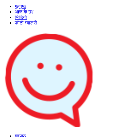
गृहपृष्ठ
आज के छ?
भिडियो
फोटो ग्यालरी
गृहपृष्ठ