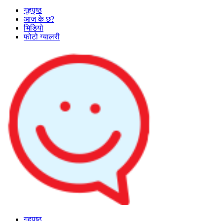
गृहपृष्ठ
आज के छ?
भिडियो
फोटो ग्यालरी
गृहपृष्ठ