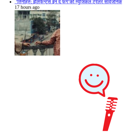
‘तिनीहरु: इलिफेन्ट्स इन द फग’को म्युजिकल ट्रेलर सार्वजनिक
17 hours ago