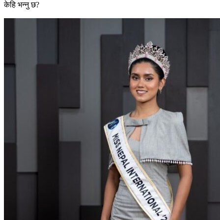
केहि भन्नु छ?