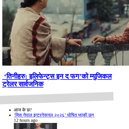
‘तिनीहरु: इलिफेन्ट्स इन द फग’को म्युजिकल
ट्रेलर सार्वजनिक
आज के छ?
‘मिस नेपाल इन्टरनेसनल २०२६’ घोषित भएकी छन्
12 hours ago