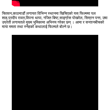
चितवन,काठमाडौं लगायत विभिन्न स्थानमा खिचिएको यस फिल्ममा पल
शाह,प्रदीप रावत,विपना थापा, गजित बिष्ट,साइग्रेस पोखरेल, सिम्रन पन्त, उषा
उप्रेती लगायतले मुख्य भुमिकामा अभिनय गरेका छन् । आमा र सन्तानबीचको
माया ममता तथा स्नेहको कथालाई फिल्मले बोल्ने छ।