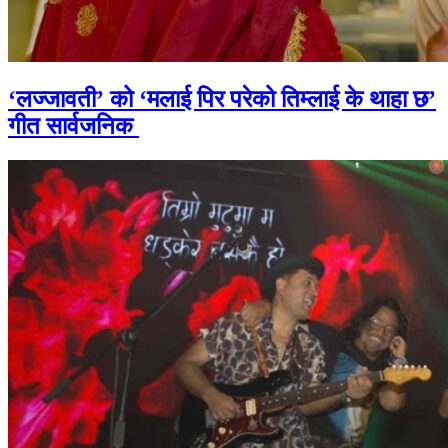
‘लज्जावती’ को ‘मलाई पिर परेको तिम्लाई के थाहा छ’
गीत सार्वजनिक