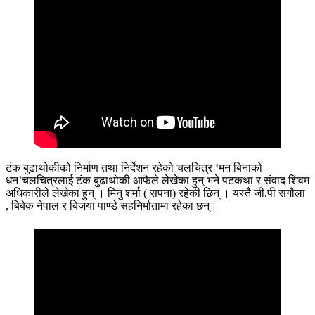
टंक बुढाथोकीको निर्माण तथा निर्देशन रहेको चलचित्र ‘मन बिनाको
धन’चलचित्रलाई टंक बुढाथोकी आफैले लेखेका हुन् भने पटकथा र संवाद शिवम
अधिकारीले लेखेका हुन् । मिनु शर्मा ( सपना) रहेकी छिन् । यस्तै जी.पी संगौला
, बिबेक नेपाल र बिजया पाण्डे सहनिर्मातामा रहेका छन्।