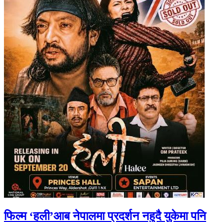
फिल्म ‘हली’आब नेपालमा प्रदर्शन नहुदै युकेमा पनि