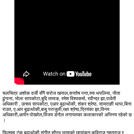
चलचित्र अशोक दर्जी सँगै सरोज खनाल,सन्तोष पन्त,रमा थपलिया, नीता
ढुंगाना, भोला सापकोटा,बुद्दि तामाङ, रमेश विश्वकर्मा, रवीन्द्र झा,पार्वती
अधिकारी , उत्सव सापकोटा, एआर बुढाथोकी, शंकर श्रेष्ठ, साम्राज्ञी थापा,बिना
राउत, ए.आर बुढाथोकी,बाबु पराजुली,रक्षा श्रेष्ठ,प्रियंका झा,विनय
अधिकारी,आर्यन पोखरेल,विजय डंगोल लगायतका कलाकारको अभिनय रहेको छ
।
फिल्ममा टंक बुढाथोकी संगीत,सौरभ लामाको छायांकन,कविराज गहतराज र