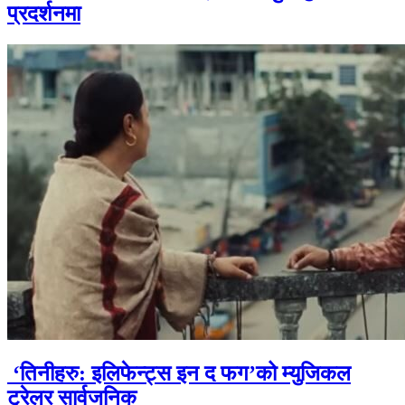
प्रदर्शनमा
‘तिनीहरु: इलिफेन्ट्स इन द फग’को म्युजिकल
ट्रेलर सार्वजनिक