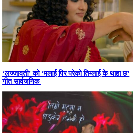
‘लज्जावती’ को ‘मलाई पिर परेको तिम्लाई के थाहा छ’
गीत सार्वजनिक