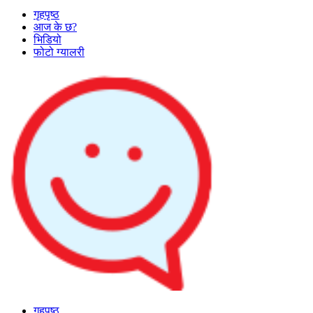
गृहपृष्ठ
आज के छ?
भिडियो
फोटो ग्यालरी
गृहपृष्ठ