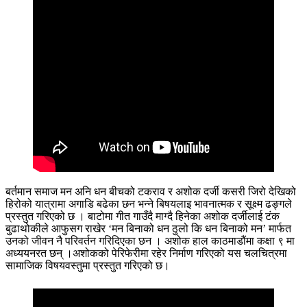
बर्तमान समाज मन अनि धन बीचको टकराव र अशोक दर्जी कसरी जिरो देखिको
हिरोको यात्रामा अगाडि बढेका छन भन्ने बिषयलाइ भावनात्मक र सूक्ष्म ढङ्गले
प्रस्तुत गरिएको छ । बाटोमा गीत गाउँदै माग्दै हिनेका अशोक दर्जीलाई टंक
बुढाथोकीले आफुसग राखेर ‘मन बिनाको धन ठुलो कि धन बिनाको मन’ मार्फत
उनको जीवन नै परिवर्तन गरिदिएका छन । अशोक हाल काठमाडौंमा कक्षा ९ मा
अध्ययनरत छन् ।अशोकको पेरिफेरीमा रहेर निर्माण गरिएको यस चलचित्रमा
सामाजिक विषयवस्तुमा प्रस्तुत गरिएको छ।