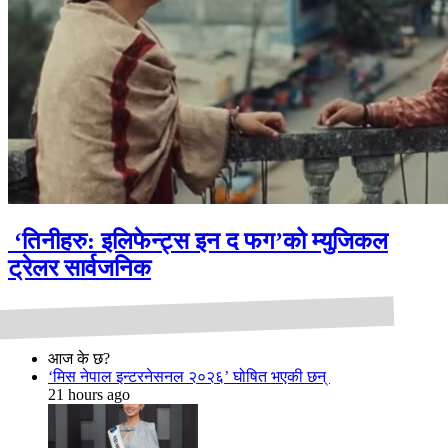
‘तिनीहरु: इलिफेन्ट्स इन द फग’को म्युजिकल
ट्रेलर सार्वजनिक
आज के छ?
‘मिस नेपाल इन्टरनेसनल २०२६’ घोषित भएकी छन्
21 hours ago