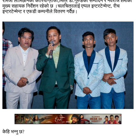
रामजी लामिछानेको कोरियोग्राफी,मित्र डी.गुरुङको सम्पादन र नवराज शर्माको
मुख्य सहायक निर्देशन रहेको छ ।चलचित्रलाई एप्पल इन्टरटेन्मेन्ट, रीच
इन्टरटेन्मेन्ट र एफडी कम्पनीले वितरण गर्दैछ।
केहि भन्नु छ?