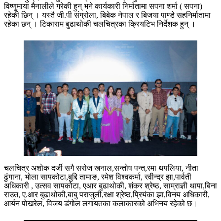
विष्णुमाया मैनालीले गरेकी हुन् भने कार्यकारी निर्मातामा सपना शर्मा ( सपना)
रहेकी छिन् । यस्तै जी.पी संग्रोला, बिबेक नेपाल र बिजया पाण्डे सहनिर्मातामा
रहेका छन् । टिकाराम बुढाथोकी चलचित्रका क्रियटिभ निर्देशक हुन् ।
चलचित्र अशोक दर्जी सगै सरोज खनाल,सन्तोष पन्त,रमा थपलिया, नीता
ढुंगाना, भोला सापकोटा,बुद्दि तामाङ, रमेश विश्वकर्मा, रवीन्द्र झा,पार्वती
अधिकारी , उत्सव सापकोटा, एआर बुढाथोकी, शंकर श्रेष्ठ, साम्राज्ञी थापा,बिना
राउत, ए.आर बुढाथोकी,बाबु पराजुली,रक्षा श्रेष्ठ,प्रियंका झा,विनय अधिकारी,
आर्यन पोखरेल, विजय डंगोल लगायतका कलाकारको अभिनय रहेको छ।