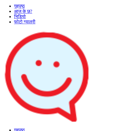
गृहपृष्ठ
आज के छ?
भिडियो
फोटो ग्यालरी
गृहपृष्ठ