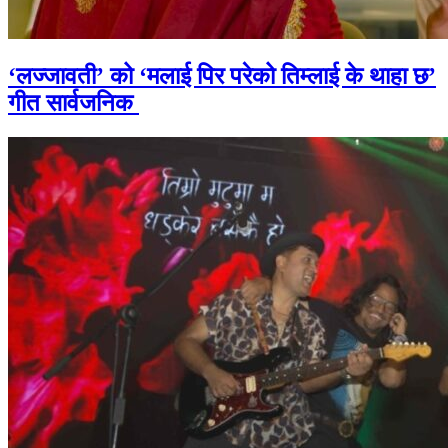
‘लज्जावती’ को ‘मलाई पिर परेको तिम्लाई के थाहा छ’
गीत सार्वजनिक