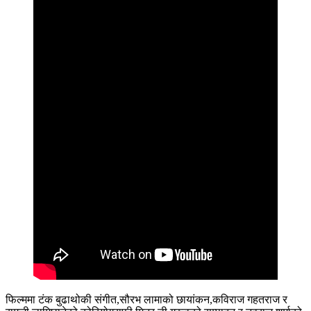
फिल्ममा टंक बुढाथोकी संगीत,सौरभ लामाको छायांकन,कविराज गहतराज र