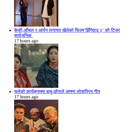
केकी,आँचल र आर्यन लगायत खेलेको फिल्म‘झिँगेदाउ २’ को टिजर
सार्वजनिक
17 hours ago
चलेको कार्यक्रममा बाबु-छोराले आफ्ना लोकप्रिय गीत
17 hours ago