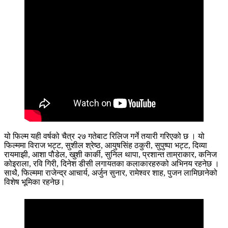
यो फिल्म यही वर्षको चैत्र २७ गतेबाट रिलिज गर्ने तयारी गरिएको छ । यो
फिल्ममा विराज भट्ट, सुशील श्रेष्ठ, आयुषसिंह ठकुरी, सुपुष्पा भट्ट, दिव्या
रायमाझी, आशा पौडेल, खुशी कार्की, सुनिल थापा, प्रशान्त ताम्राकार, कनिज
कोइराला, रवि गिरी, दिनेश डीसी लगायतका कलाकारहरुको अभिनय रहनेछ ।
साथै, फिल्ममा राजेन्द्र आचार्य, अर्जुन सुनार, रामेश्वर शाह, पुजन लामिछानेको
विशेष भूमिका रहनेछ।