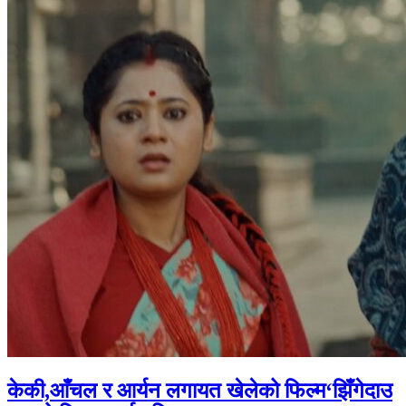
केकी,आँचल र आर्यन लगायत खेलेको फिल्म‘झिँगेदाउ