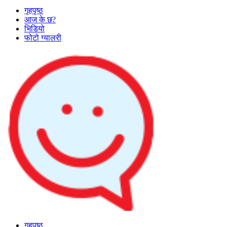
गृहपृष्ठ
आज के छ?
भिडियो
फोटो ग्यालरी
गृहपृष्ठ