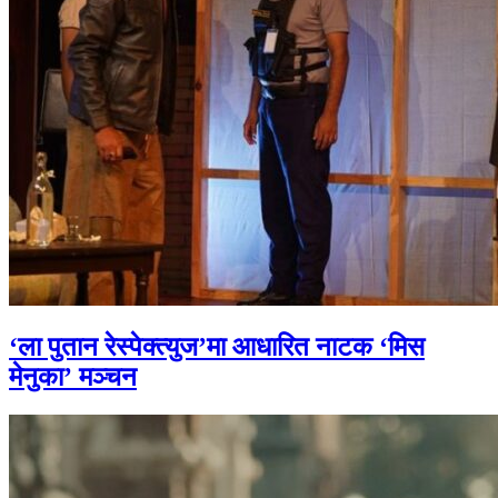
‘ला पुतान रेस्पेक्त्युज’मा आधारित नाटक ‘मिस
मेनुका’ मञ्चन