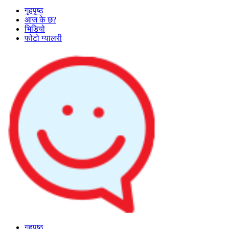
गृहपृष्ठ
आज के छ?
भिडियो
फोटो ग्यालरी
गृहपृष्ठ