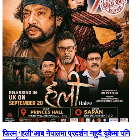
फिल्म ‘हली’आब नेपालमा प्रदर्शन नहुदै युकेमा पनि