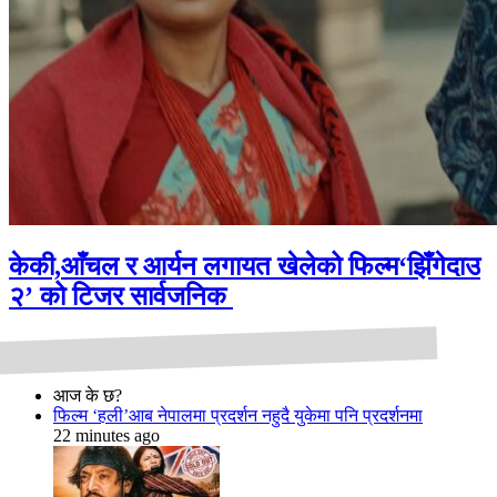
केकी,आँचल र आर्यन लगायत खेलेको फिल्म‘झिँगेदाउ
२’ को टिजर सार्वजनिक
आज के छ?
फिल्म ‘हली’आब नेपालमा प्रदर्शन नहुदै युकेमा पनि प्रदर्शनमा
22 minutes ago