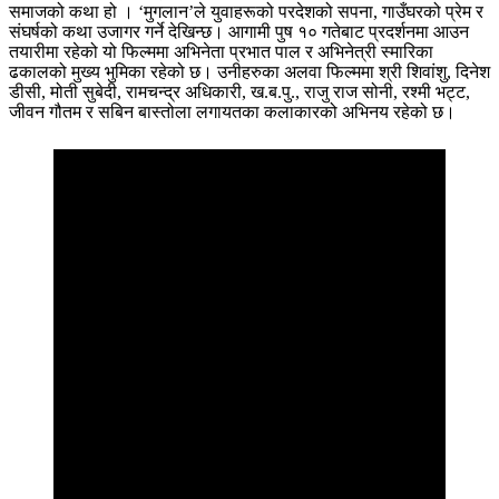
समाजको कथा हो । ‘मुगलान’ले युवाहरूको परदेशको सपना, गाउँघरको प्रेम र
संघर्षको कथा उजागर गर्ने देखिन्छ। आगामी पुष १० गतेबाट प्रदर्शनमा आउन
तयारीमा रहेको यो फिल्ममा अभिनेता प्रभात पाल र अभिनेत्री स्मारिका
ढकालको मुख्य भुमिका रहेको छ। उनीहरुका अलवा फिल्ममा श्री शिवांशु, दिनेश
डीसी, मोती सुबेदी, रामचन्द्र अधिकारी, ख.ब.पु., राजु राज सोनी, रश्मी भट्ट,
जीवन गौतम र सबिन बास्तोला लगायतका कलाकारको अभिनय रहेको छ।