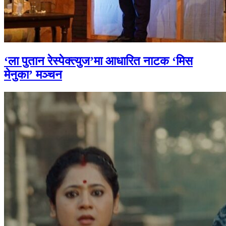
‘ला पुतान रेस्पेक्त्युज’मा आधारित नाटक ‘मिस
मेनुका’ मञ्चन