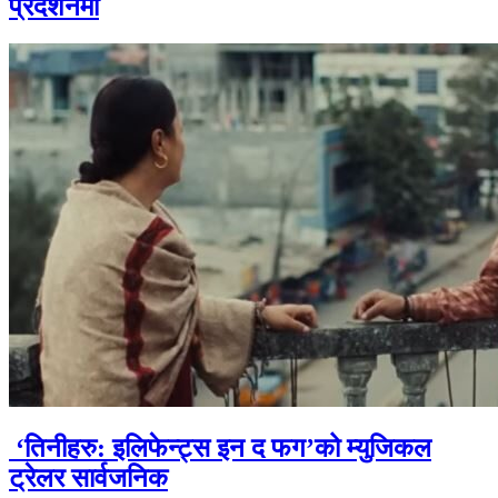
प्रदर्शनमा
‘तिनीहरु: इलिफेन्ट्स इन द फग’को म्युजिकल
ट्रेलर सार्वजनिक