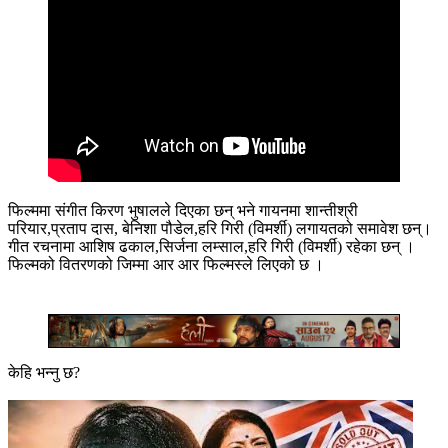
फिल्ममा संगीत किरण भुषालले दिएका छन् भने गायनमा शान्तीश्री
परियार,प्रताप दास, बेनिशा पौडेल,हरि गिरी (विमर्शी) लगायतको समावेश छन्।
गीत रचनामा आशिष ढकाल,सिर्जना लम्साल,हरि गिरी (विमर्शी) रहेका छन् ।
फिल्मको वितरणको जिम्मा आर आर फिल्मस्ले लिएको छ ।
केहि भन्नु छ?