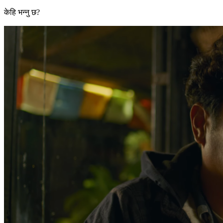
केहि भन्नु छ?