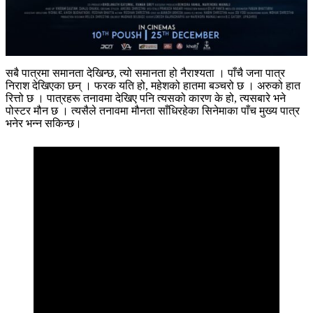
सबै पात्रमा समानता देखिन्छ, त्यो समानता हो नैराश्यता । पाँचै जना पात्र
निराश देखिएका छन् । फरक यति हो, महेशको हातमा बञ्चरो छ । अरुको हात
रित्तो छ । पात्रहरू तनावमा देखिए पनि त्यसको कारण के हो, त्यसबारे भने
पोस्टर मौन छ । त्यसैले तनावमा मौनता साँधिरहेका सिनेमाका पाँच मुख्य पात्र
भनेर भन्न सकिन्छ।