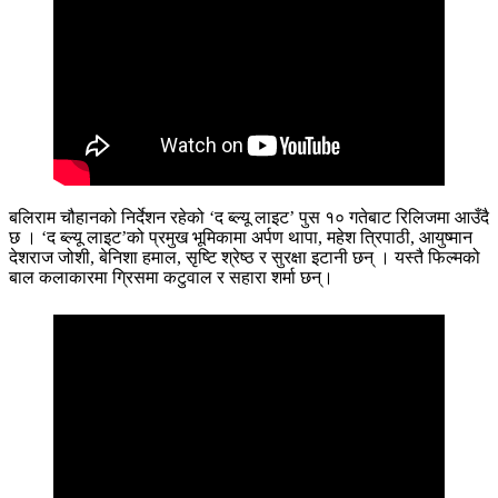
बलिराम चौहानको निर्देशन रहेको ‘द ब्ल्यू लाइट’ पुस १० गतेबाट रिलिजमा आउँदै
छ । ‘द ब्ल्यू लाइट’को प्रमुख भूमिकामा अर्पण थापा, महेश त्रिपाठी, आयुष्मान
देशराज जोशी, बेनिशा हमाल, सृष्टि श्रेष्ठ र सुरक्षा इटानी छन् । यस्तै फिल्मको
बाल कलाकारमा ग्रिसमा कटुवाल र सहारा शर्मा छन्।