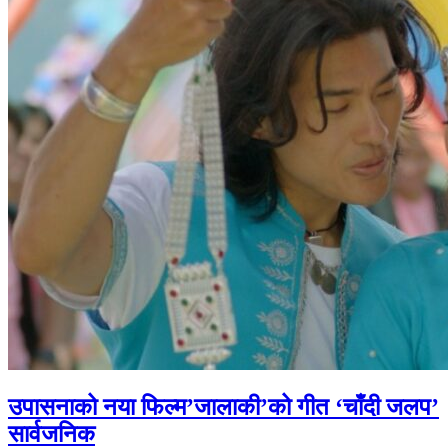
उपासनाको नया फिल्म’जालाकी’को गीत ‘चाँदी जलप’
सार्वजनिक