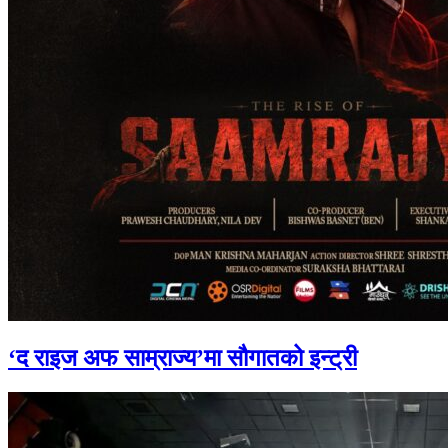
‘द राइज अफ साम्राज्य’मा सौगातको इन्ट्री