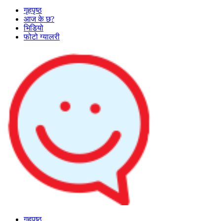
गृहपृष्ठ
आज के छ?
भिडियो
फोटो ग्यालरी
गृहपृष्ठ