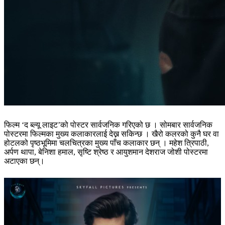
फिल्म ‘द ब्ल्यू लाइट’को पोस्टर सार्वजनिक गरिएको छ । सोमबार सार्वजनिक
पोस्टरमा फिल्मका मुख्य कलाकारलाई देख्न सकिन्छ । खैरो कलरको कुनै घर वा
होटलको पृष्ठभूमिमा चलचित्रका मुख्य पाँच कलाकार छन् । महेश त्रिपाठी,
अर्पण थापा, बेनिशा हमाल, सृष्टि श्रेष्ठ र आयुशमान देशराज जोशी पोस्टरमा
अटाएका छन्।