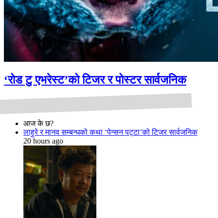
‘रोड टु एभरेस्ट’को टिजर र पोस्टर सार्वजनिक
आज के छ?
लाहुरे र मानव सम्बन्धको कथा ‘पेन्सन पट्टा’को टिजर सार्वजनिक
20 hours ago