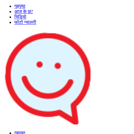
गृहपृष्ठ
आज के छ?
भिडियो
फोटो ग्यालरी
गृहपृष्ठ