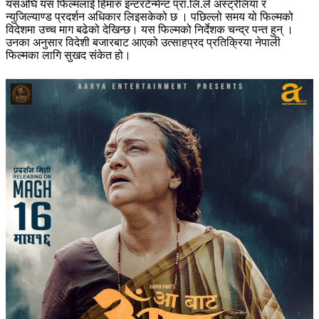
यसअघि यस फिल्मलाई हिमारु इन्टरटेन्मेन्ट प्रा.लि.ले अस्ट्रेलिया र
न्युजिल्याण्ड प्रदर्शन अधिकार लिइसकेको छ । पछिल्लो समय यो फिल्मको
विदेशमा उच्च माग बढेको देखिन्छ। यस फिल्मको निर्देशक चन्द्र पन्त हुन् ।
उनका अनुसार विदेशी बजारबाट आएको उत्साहप्रद प्रतिक्रिया नेपाली
फिल्मका लागि सुखद संकेत हो।