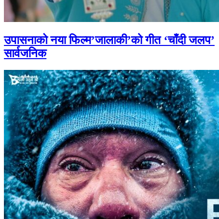
उपासनाको नया फिल्म’जालाकी’को गीत ‘चाँदी जलप’
सार्वजनिक