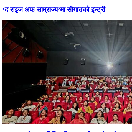
‘द राइज अफ साम्राज्य’मा सौगातको इन्ट्री