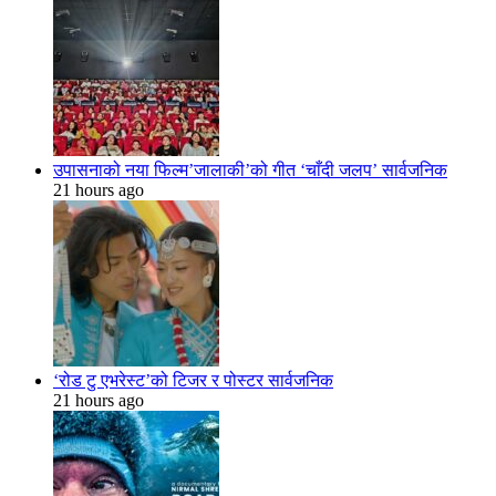
उपासनाको नया फिल्म’जालाकी’को गीत ‘चाँदी जलप’ सार्वजनिक
21 hours ago
‘रोड टु एभरेस्ट’को टिजर र पोस्टर सार्वजनिक
21 hours ago