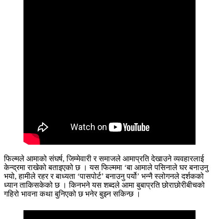
फिल्मले आमाको संघर्ष, जिम्मेवारी र समाजले आमाप्रति देखाउने व्यवहारलाई
केन्द्रमा राखेको बताइएको छ । यस फिल्ममा ‘बा आमाले पसिनाले घर बनाउनु
भयो, हामीले रहर र बाध्यता ‘पासपोर्ट’ बनाउनु पर्यो’ भन्नै स्लोगनले दर्शकको
ध्यान ताकिसकेको छ । किनभने यस शब्दले आमा बुबाप्रति छोराछोरीबीचको
गहिरो भावना कथा बुनिएको छ भनेर बुझ्न सकिन्छ ।