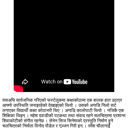
यसअघि सार्वजनिक गरिएको फर्स्टलुकमा कक्षाकोठामा एक बालक हात उठाएर
आफ्नो उपस्थिति जनाइरहेको देखाइएको थियो । उसको अगाडि निलो सर्ट
लगाएका विद्यार्थी कक्षा कोठाभरी थिए । अगाडि कालोपाटी थियो । नजिकै एक
शिक्षिका थिइन् । महेश दवाडीको पटकथा तथा संवाद रहने चलचित्रमा प्रशान्त
शिवाकोटीको संगीत रहनेछ । सेभेन सिज सिनेमाको प्रस्तुति निर्माण हुने
चलचित्रको निर्माता विनोद पौडेल र गुञ्जन गिरी हुन् । रमेश चौलागाईं