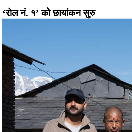
‘रोल नंं. १’ को छायांकन सुरु