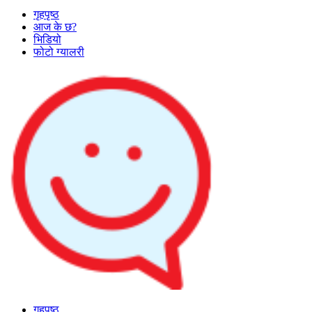
गृहपृष्ठ
आज के छ?
भिडियो
फोटो ग्यालरी
गृहपृष्ठ