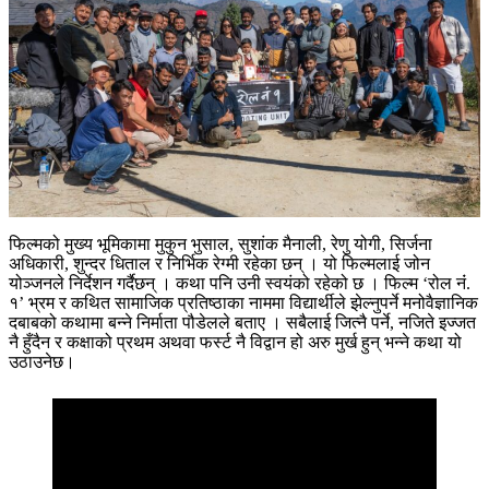
फिल्मको मुख्य भूमिकामा मुकुन भुसाल, सुशांक मैनाली, रेणु योगी, सिर्जना
अधिकारी, शुन्दर धिताल र निर्भिक रेग्मी रहेका छन् । यो फिल्मलाई जोन
योञ्जनले निर्देशन गर्दैछन् । कथा पनि उनी स्वयंको रहेको छ । फिल्म ‘रोल नंं.
१’ भ्रम र कथित सामाजिक प्रतिष्ठाका नाममा विद्यार्थीले झेल्नुपर्ने मनोवैज्ञानिक
दबाबको कथामा बन्ने निर्माता पौडेलले बताए । सबैलाई जित्नै पर्ने, नजिते इज्जत
नै हुँदैन र कक्षाको प्रथम अथवा फर्स्ट नै विद्वान हो अरु मुर्ख हुन् भन्ने कथा यो
उठाउनेछ।