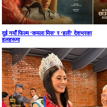
दुई नयाँ फिल्म ‘कमला मिस’ र ‘हली’ देशभरका
हलहरूमा