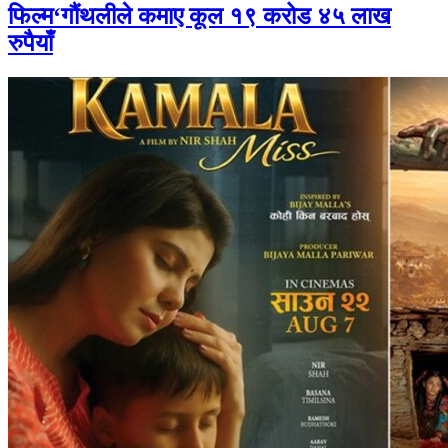
फिल्म‘गौंथलीले कमाए कूल १९ करोड ४५ लाख
रुपैयाँ