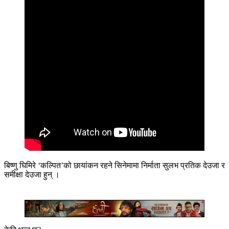
बिष्णु घिमिरे ‘कल्पित’को छायांकन रहने सिनेमामा निर्माता सुलभ प्रतिक देउजा र
समीक्षा देउजा हुन् ।