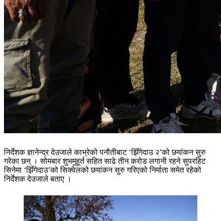
निर्देशक ज्ञानेन्द्र देउजाले काभ्रेको पनौतीबाट ‘झिँगेदाउ २’को छयांकन सुरु
गरेका छन् । सोमबार शुभमुहूर्त सहित साढे तीन करोड लगानी रहने सुपरहिट
सिनेमा ‘झिँगेदाउ’को सिक्वेलको छयांकन सुरु गरिएको निर्माता समेत रहेको
निर्देशक देउजाले बताए ।