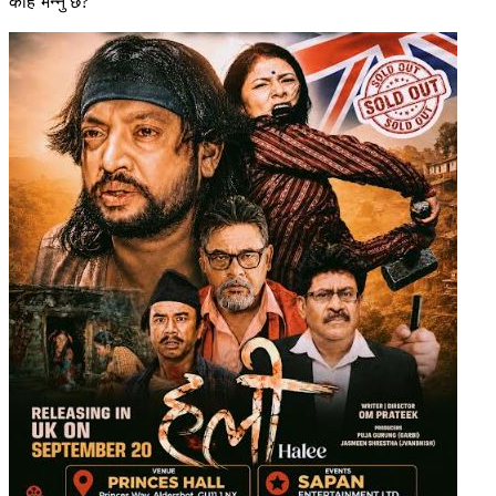
केहि भन्नु छ?