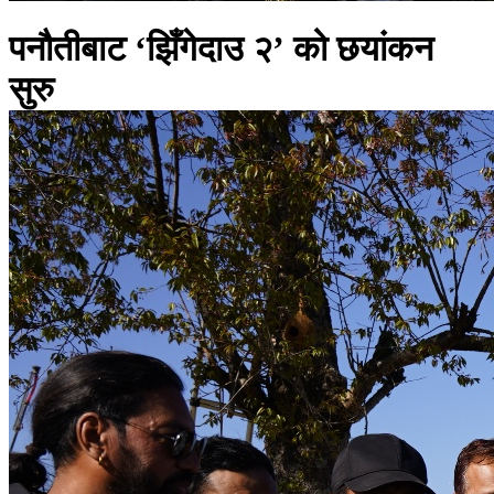
पनौतीबाट ‘झिँगेदाउ २’ को छयांकन
सुरु