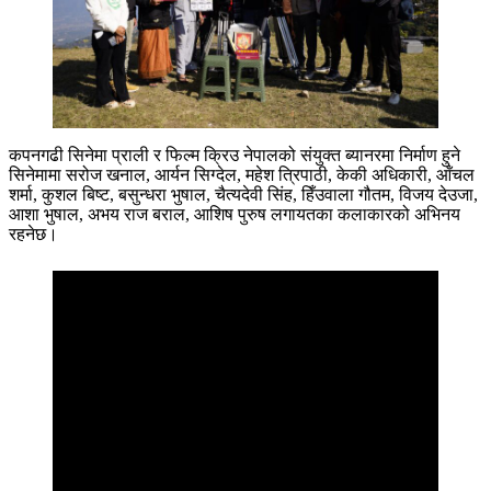
कपनगढी सिनेमा प्राली र फिल्म क्रिउ नेपालको संयुक्त ब्यानरमा निर्माण हुने
सिनेमामा सरोज खनाल, आर्यन सिग्देल, महेश त्रिपाठी, केकी अधिकारी, आँचल
शर्मा, कुशल बिष्ट, बसुन्धरा भुषाल, चैत्यदेवी सिंह, हिँउवाला गौतम, विजय देउजा,
आशा भुषाल, अभय राज बराल, आशिष पुरुष लगायतका कलाकारको अभिनय
रहनेछ।