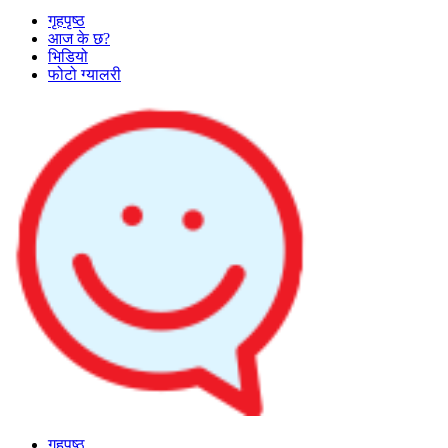
गृहपृष्ठ
आज के छ?
भिडियो
फोटो ग्यालरी
गृहपृष्ठ