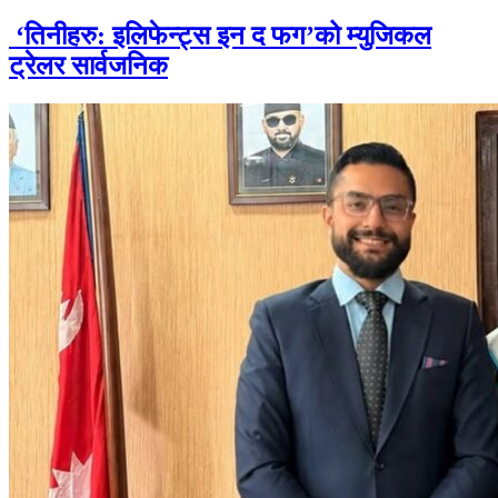
‘तिनीहरु: इलिफेन्ट्स इन द फग’को म्युजिकल
ट्रेलर सार्वजनिक