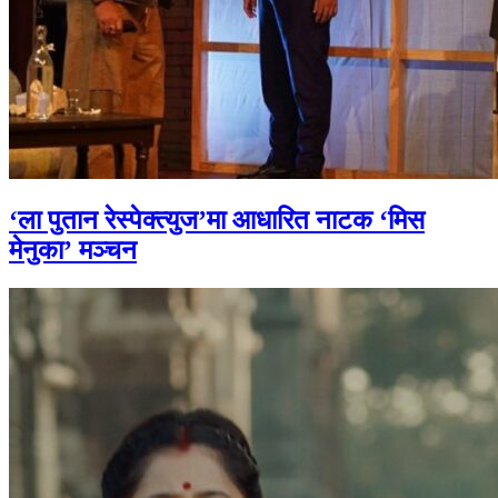
‘ला पुतान रेस्पेक्त्युज’मा आधारित नाटक ‘मिस
मेनुका’ मञ्चन