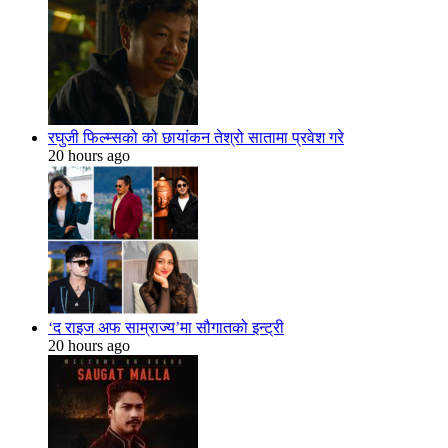
रघुजी फिल्म्सको को छायांकन तेश्रो सातामा प्रवेश गरे
20 hours ago
‘द राइज अफ साम्राज्य’मा सौगातको इन्ट्री
20 hours ago