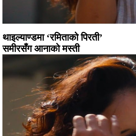
थाइल्याण्डमा ‘रमिताको पिरती’
समीरसँग आनाको मस्ती