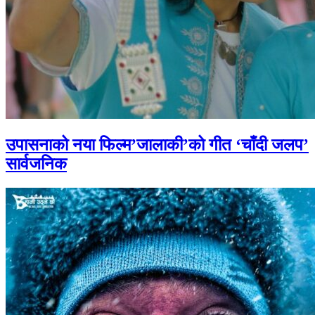
उपासनाको नया फिल्म’जालाकी’को गीत ‘चाँदी जलप’
सार्वजनिक