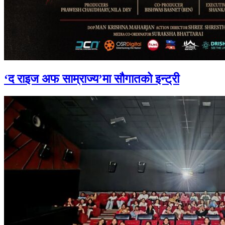
‘द राइज अफ साम्राज्य’मा सौगातको इन्ट्री