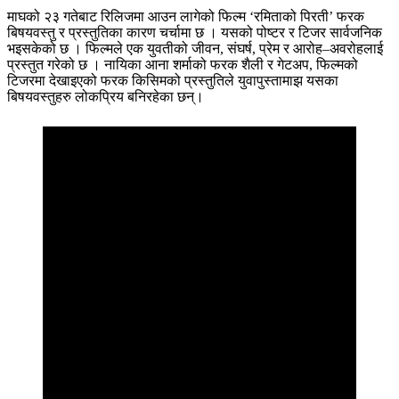
माघको २३ गतेबाट रिलिजमा आउन लागेको फिल्म ‘रमिताको पिरती’ फरक
बिषयवस्तु र प्रस्तुतिका कारण चर्चामा छ । यसको पोष्टर र टिजर सार्वजनिक
भइसकेको छ । फिल्मले एक युवतीको जीवन, संघर्ष, प्रेम र आरोह–अवरोहलाई
प्रस्तुत गरेको छ । नायिका आना शर्माको फरक शैली र गेटअप, फिल्मको
टिजरमा देखाइएको फरक किसिमको प्रस्तुतिले युवापुस्तामाझ यसका
बिषयवस्तुहरु लोकप्रिय बनिरहेका छन्।