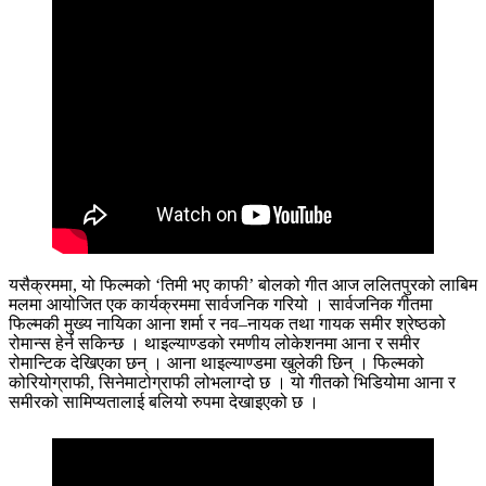
यसैक्रममा, यो फिल्मको ‘तिमी भए काफी’ बोलको गीत आज ललितपुरको लाबिम
मलमा आयोजित एक कार्यक्रममा सार्वजनिक गरियो । सार्वजनिक गीतमा
फिल्मकी मुख्य नायिका आना शर्मा र नव–नायक तथा गायक समीर श्रेष्ठको
रोमान्स हेर्न सकिन्छ । थाइल्याण्डको रमणीय लोकेशनमा आना र समीर
रोमान्टिक देखिएका छन् । आना थाइल्याण्डमा खुलेकी छिन् । फिल्मको
कोरियोग्राफी, सिनेमाटोग्राफी लोभलाग्दो छ । यो गीतको भिडियोमा आना र
समीरको सामिप्यतालाई बलियो रुपमा देखाइएको छ ।