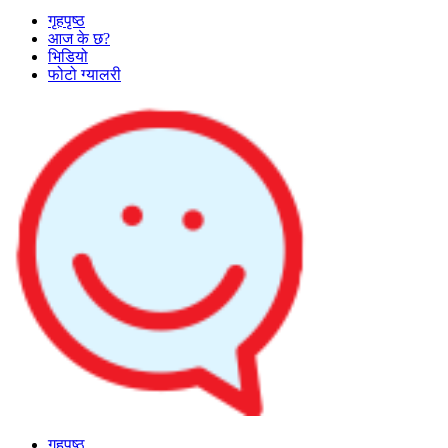
गृहपृष्ठ
आज के छ?
भिडियो
फोटो ग्यालरी
गृहपृष्ठ