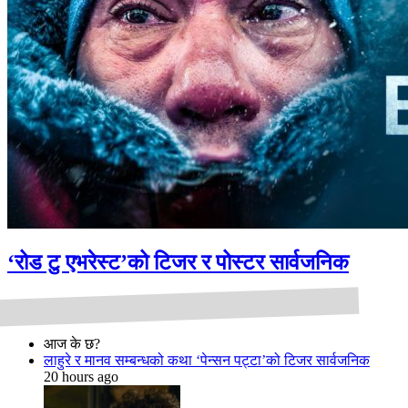
‘रोड टु एभरेस्ट’को टिजर र पोस्टर सार्वजनिक
आज के छ?
लाहुरे र मानव सम्बन्धको कथा ‘पेन्सन पट्टा’को टिजर सार्वजनिक
20 hours ago