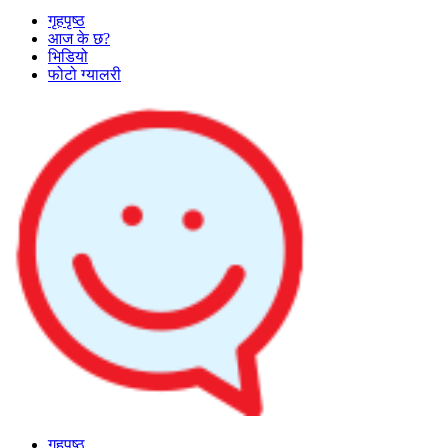
गृहपृष्ठ
आज के छ?
भिडियो
फोटो ग्यालरी
गृहपृष्ठ