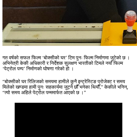
गत वर्षको सफल फिल्म ‘बोक्सीको घर’ टिम पुनः फिल्म निर्माणमा जुटेको छ ।
अभिनेत्री केकी अधिकारी र निर्देशक सुलक्षण भारतीको टिमले नयाँ फिल्म
‘पेट्रोल पम्प’ निर्माणको घोषणा गरेको हो ।
“बोक्सीको घर रिलिजको समयमा हामीले कुनै इन्ट्रेस्टिङ प्रोजेक्ट र समय
मिलेको खण्डमा हामी पुनः सहकार्यमा जुट्ने छौँ भनेका थियौँ,” केकीले भनिन्,
“त्यो समय अहिले पेट्रोल पम्ममार्फत आएको छ ।”