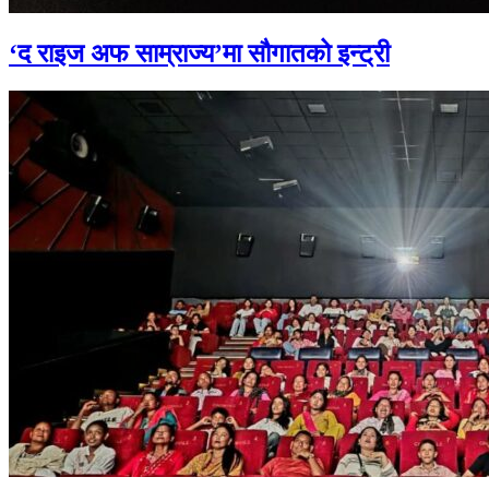
‘द राइज अफ साम्राज्य’मा सौगातको इन्ट्री