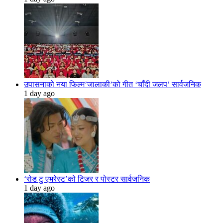
उपासनाको नया फिल्म’जालाकी’को गीत ‘चाँदी जलप’ सार्वजनिक
1 day ago
‘रोड टु एभरेस्ट’को टिजर र पोस्टर सार्वजनिक
1 day ago