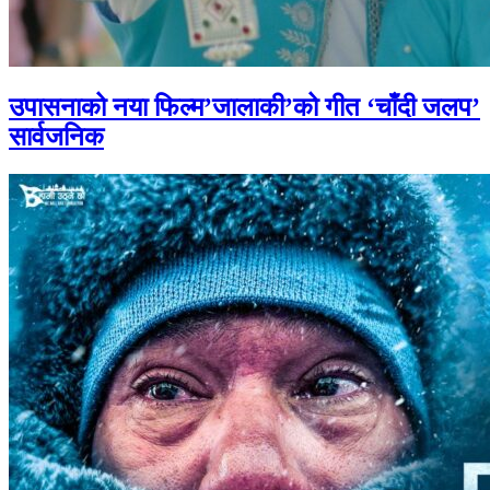
उपासनाको नया फिल्म’जालाकी’को गीत ‘चाँदी जलप’
सार्वजनिक