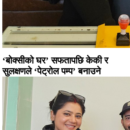
‘बोक्सीको घर’ सफतापछि केकी र
सुलक्षणले ‘पेट्रोल पम्प’ बनाउने