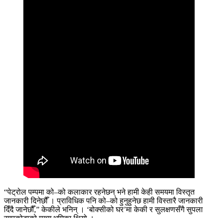
“पेट्रोल पम्पमा को–को कलाकार रहनेछन् भने हामी केही समयमा विस्तृत
जानकारी दिनेछौँ । प्राविधिक पनि को–को हुनुहुनेछ हामी विस्तारै जानकारी
दिँदै जानेछौँ,” केकीले भनिन् । ‘बोक्सीको घर’मा केकी र सुलक्षणसँगै सुपला