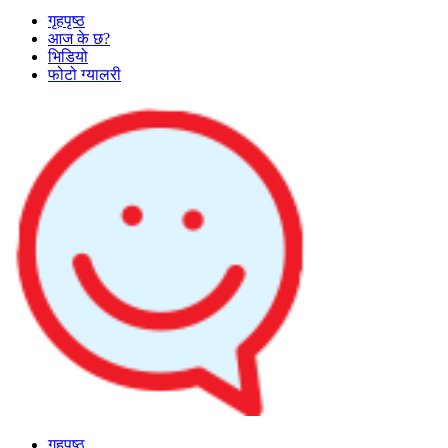
गृहपृष्ठ
आज के छ?
भिडियो
फोटो ग्यालरी
गृहपृष्ठ