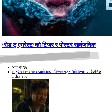
‘रोड टु एभरेस्ट’को टिजर र पोस्टर सार्वजनिक
आज के छ?
लाहुरे र मानव सम्बन्धको कथा ‘पेन्सन पट्टा’को टिजर सार्वजनिक
1 day ago